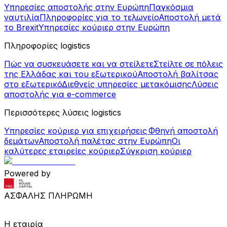
Υπηρεσίες αποστολής στην Ευρώπη
Παγκόσμια
ναυτιλία
Πληροφορίες για το τελωνείο
Αποστολή μετά
το Brexit
Υπηρεσίες κούριερ στην Ευρώπη
Πληροφορίες logistics
Πώς να συσκευάσετε και να στείλετε
Στείλτε σε πόλεις
της Ελλάδας και του εξωτερικού
Αποστολή βαλίτσας
στο εξωτερικό
Διεθνείς υπηρεσίες μετακόμισης
Λύσεις
αποστολής για e-commerce
Περισσότερες λύσεις logistics
Υπηρεσίες κούριερ για επιχειρήσεις
Φθηνή αποστολή
δεμάτων
Αποστολή παλέτας στην Ευρώπη
Οι
καλύτερες εταιρείες κούριερ
Σύγκριση κούριερ
Powered by
ΑΣΦΑΛΗΣ ΠΛΗΡΩΜΗ
Η εταιρία