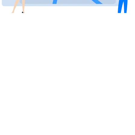
Εντοπισμός δέματος από εξωτερικό
ή Ελλάδα | Αναζήτηση πακέτου
Όταν στέλνετε με την Eurosender, θα ξέρετε πάντα
που είναι το δέμα σας! Κάντε αναζήτηση δέματος ενώ
βρίσκεται στη διαδρομή χρησιμοποιώντας τον
μοναδικό κωδικό εντοπισμού πακέτου της αποστολής
σας. Όλες οι εταιρείες μεταφορών που
συνεργαζόμαστε, διαθέτουν ψηφιακό σύστημα
εντοπισμού, για τον εύκολο εντοπισμό δέματος από
εξωτερικό ή το εσωτερικό, online και σε πραγματικό
χρόνο.