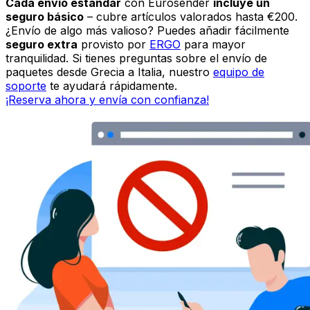
HAY COSAS QUE SIMPLEMENTE NO SE PUEDEN
ENVIAR
Qué no enviar con Eurosender
Aunque gestionamos una amplia variedad de envíos,
algunos artículos están
estrictamente prohibidos
por
razones de seguridad, legales o aduaneras. Antes de
enviar de Grecia a Italia, asegúrese de consultar la lista
completa de
artículos prohibidos y restringidos
para
evitar cualquier problema con su entrega. En caso de
duda, pregunte a
nuestro equipo de soporte
: estamos
aquí para ayudarle a enviar de forma segura e
inteligente.