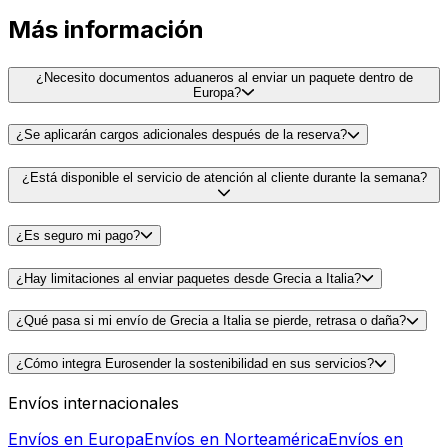
Envíos internacionales
Envíos en Europa
Envíos en Norteamérica
Envíos en
Sudamérica
Envíos en Asia
Envíos en África
Servicios de envío
Servicios de paquetería en Europa
Envíos a ciudades de
todo el mundo
Envíos internacionales de maletas
Envíos
globales de documentos
Cómo empaquetar y enviar
Otras soluciones logísticas
Empresas de transporte de carga
Transporte de palés en
Europa
Mejores empresas de mensajería
Comparación de
empresas de mensajería
Envíos a Amazon FBA
Powered by
PAGO SEGURO