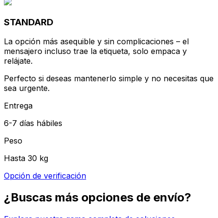
Perfecto si deseas mantenerlo simple y no necesitas que
sea urgente.
Entrega
6-7 días hábiles
Peso
Hasta 30 kg
Opción de verificación
¿Buscas más opciones de envío?
Explora nuestra gama completa de soluciones
PRECIOS DE ENVÍO DESDE Grecia A Italia
¿Cuánto cuesta enviar mi artículo?
Peso
Precio desde
2
kg
17,71 €