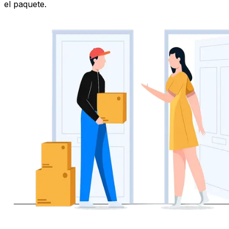
¿QUIERES ENVIAR UN PAQUETE DE Grecia A Italia?
Programa una recogida en tu puerta
Evita el viaje al punto de entrega –
recogemos tu
paquete directamente desde tu casa u oficina
. Es rápido,
fácil y completamente sin complicaciones. La selección
de la hora de recogida está disponible con todas las
opciones, mientras que
Express
o
Priority
incluso te
permiten elegir una franja horaria exacta.