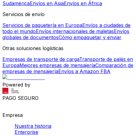
Empresa
Nuestra historia
Enterprise
Prensa
Empleo
Producto
Integración API
Hágase socio logístico
Hágase afiliado
Panel de control logístico
Ayuda
Centro de ayuda
Contacto
Seguimiento de envíos
Centro de recursos
¡Síganos!