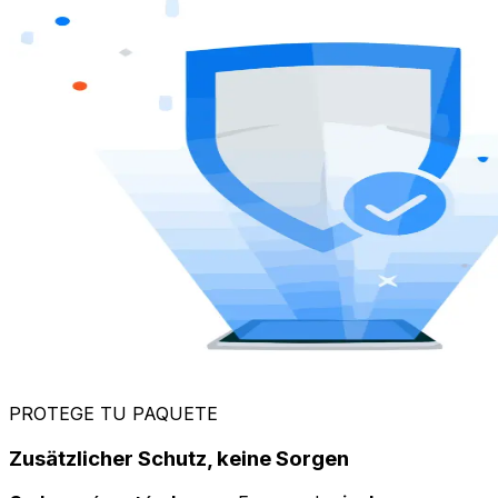
Zusätzlicher Schutz, keine Sorgen
Cada envío estándar
con Eurosender
incluye un
seguro básico
– cubre artículos valorados hasta €200.
¿Envío de algo más valioso? Puedes añadir fácilmente
seguro extra
provisto por
ERGO
para mayor
tranquilidad. Si tienes preguntas sobre el envío de
paquetes desde Grecia a Italia, nuestro
equipo de
soporte
te ayudará rápidamente.
¡Reserva ahora y envía con confianza!