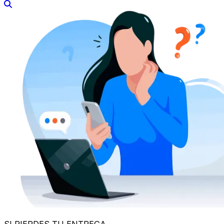
SI PIERDES TU ENTREGA
¿No está disponible en el momento de la
entrega? No hay problema.
Si no estás cuando llega la entrega, no te preocupes.
Dependiendo del servicio de mensajería, esto es lo que
suele ocurrir:
•
Se realiza un intento de entrega
. Si nadie está
disponible, el paquete puede ir a un punto de
recogida cercano (PUDO) o se puede hacer un
segundo intento.
•
¿Dirección incorrecta?
Solo se intentará un
segundo intento si se proporciona una dirección
actualizada.
•
Los paquetes permanecen en el almacén del
mensajero o en el punto de recogida durante 5
días
. Si no se recogen, se devuelven al remitente.
En el improbable caso de un intento de entrega fallido,