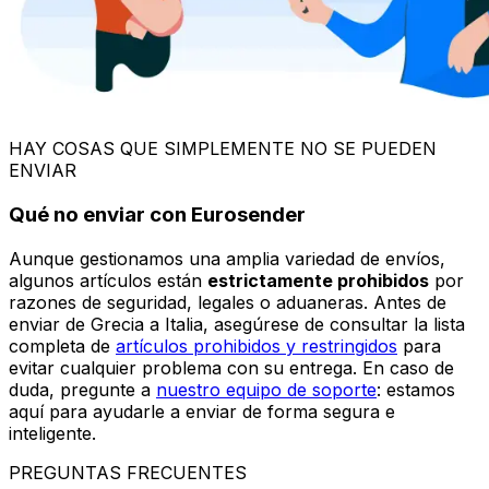
PREGUNTAS FRECUENTES
Más información
¿Necesito documentos aduaneros al enviar un paquete dentro de
Europa?
¿Se aplicarán cargos adicionales después de la reserva?
¿Está disponible el servicio de atención al cliente durante la semana?
¿Es seguro mi pago?
¿Hay limitaciones al enviar paquetes desde Grecia a Italia?
¿Qué pasa si mi envío de Grecia a Italia se pierde, retrasa o daña?
¿Cómo integra Eurosender la sostenibilidad en sus servicios?