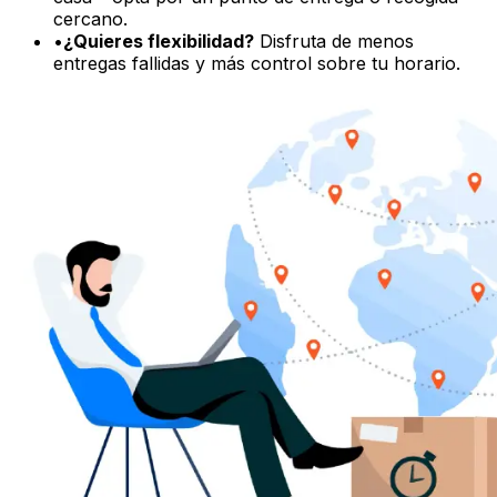
MANTENTE INFORMADO – EN CADA PASO DEL
CAMINO
¿Dónde está mi paquete? Rastrea fácilmente tu
pedido
Con Eurosender, el seguimiento de envíos es fácil y
fiable. Una vez que envíe un paquete de Grecia a Italia,
recibirá un
número de seguimiento único
por correo
electrónico para seguir su entrega en cada paso.
Simple, eficiente y de confianza.
•
Siempre sabrás dónde está tu envío
•
Actualizaciones en tiempo real, sin suposiciones
•
Rastrea tu paquete desde la recogida hasta la
entrega