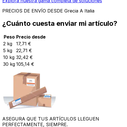
5
kg
22,71 €
10
kg
32,42 €
30
kg
105,14 €
ASEGURA QUE TUS ARTÍCULOS LLEGUEN
PERFECTAMENTE, SIEMPRE.
Haz cada envío desde Grecia a Italia perfecto
Prepare sus artículos para la entrega con nuestra
sencilla
guía de embalaje
, que incluye imágenes útiles y
consejos prácticos.
ENVIAR AHORA