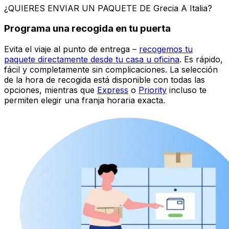
Tienda de Paquetes con Eurosender
La entrega en tienda es una opción flexible para enviar
paquetes desde Grecia a Italia que te permite
recoger o
dejar paquetes en ubicaciones designadas
– como
taquillas de paquetes, tiendas o tiendas de conveniencia
– en lugar de esperar a un mensajero en casa.
Es
perfecto
cuando quieres enviar desde Grecia a Italia:
•
¿Con poco tiempo?
Programa la recogida