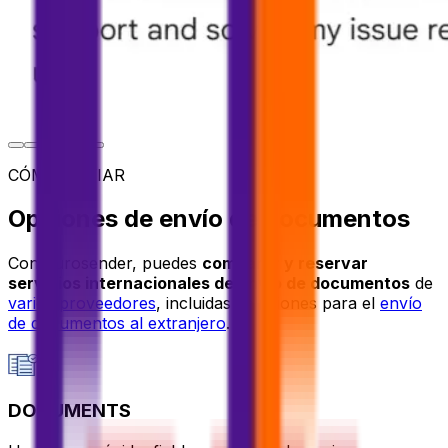
CÓMO ENVIAR
Opciones de envío de documentos
Con Eurosender, puedes
comparar y reservar
servicios internacionales de envío de documentos
de
varios proveedores
, incluidas soluciones para el
envío
de documentos al extranjero
.
DOCUMENTS