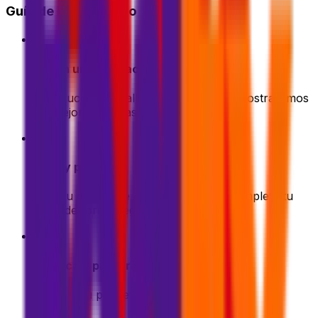
Guía de inicio rápido
1
Obtén una cotización
Introduce los detalles de tu envío. Te mostraremos
las mejores ofertas al instante
2
Elige y paga
Elige tu opción de envío preferida y completa tu
pago de forma segura
3
Empaca y prepara
Prepara tu paquete