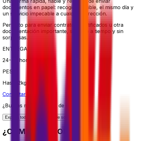
Una forma rápida, fiable y rentable de enviar
documentos en papel: recogida flexible, el mismo día y
un servicio impecable a cualquier dirección.
Perfecto para enviar contratos, certificados u otra
documentación importante, siempre a tiempo y sin
sorpresas.
ENTREGA
24-48 horas
PESO
Hasta 2kg
Consultar opción
¿Buscas más opciones de envío?
Explora toda nuestra gama de soluciones
¿CÓMO FUNCIONA?