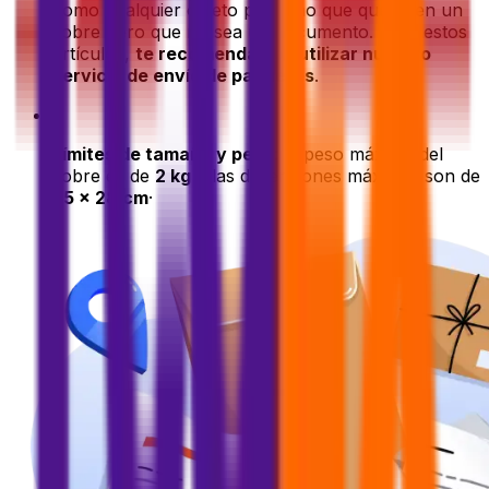
como cualquier objeto pequeño que quepa en un
sobre pero que no sea un documento. Para estos
artículos,
te recomendamos utilizar nuestro
servicio de envío de paquetes
.
•
Límites de tamaño y peso
: el peso máximo del
sobre es de
2 kg
y las dimensiones máximas son de
35 x 28 cm
·