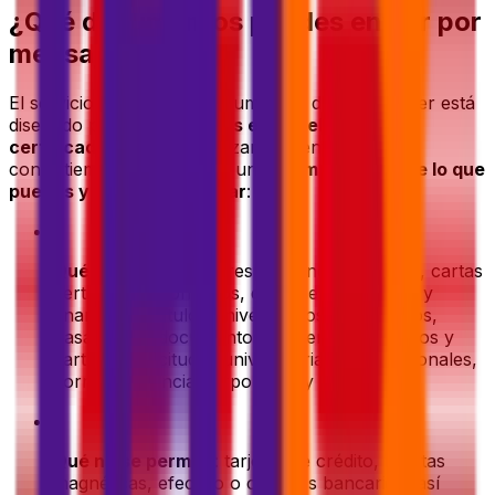
¿Qué documentos puedes enviar por
mensajería?
El servicio de envío de documentos de Eurosender está
diseñado para
documentos en papel
y
cartas
certificadas
. Para garantizar una entrega sin
contratiempos, aquí tienes un
resumen rápido de lo que
puedes y no puedes enviar
:
•
Qué se permite
: correspondencia personal, cartas
certificadas, contratos, documentos legales y
financieros, títulos universitarios, certificados,
pasaportes, documentos de identidad, folletos y
carteles, solicitudes universitarias o institucionales,
correspondencia corporativa y diplomática.
•
Qué no se permite
: tarjetas de crédito, tarjetas
magnéticas, efectivo o cheques bancarios, así