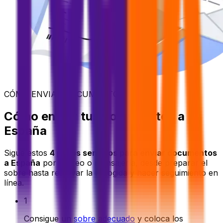
CÓMO ENVIAR DOCUMENTOS
Cómo enviar tus documentos a
España
Sigue estos
4 pasos sencillos para enviar documentos
a España
por correo o mensajería, desde preparar el
sobre hasta reservar la recogida y hacer seguimiento en
línea.
1
Consigue un
sobre adecuado
y coloca los