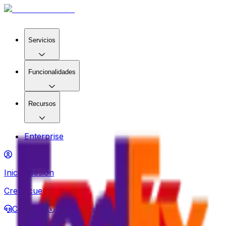
Servicios
Funcionalidades
Recursos
Enterprise
Iniciar sesión
Crear cuenta
Contacto
Nuestra historia
es