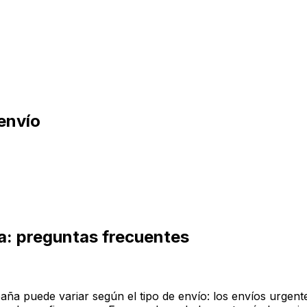
mensajero pase a recogerlo — ¡así de sencillo!
España
envío