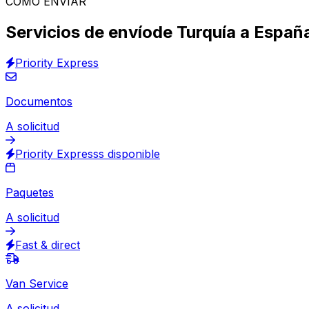
Transporte asegurado
30.000
+
opiniones
y otros sitios
Sobres, paquetes, maletas o palés: encuentre el mejor s
logística internacional
para ofrecer envíos de Turquía a
través del chat o por teléfono!
Envíos con Eurosender
Cómo obtener un precio
Recogida y entrega
Envíos puerta
CÓMO ENVIAR
Servicios de envíode Turquía a Españ
Priority Express
Documentos
A solicitud