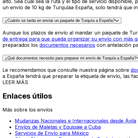
Verifica el precio
30.000
+
opiniones
y otros sitios
MÁS INFORMACIÓN
Enviar un paquete de Turquía a Españ
¿Cuánto cuesta mandar un paquete de 10 kg de Turquíaa España?
El precio de mandar un paquete de 10 kg de Turquíaa Esp
alto. Sea cual sea la ruta y el tipo de servicio disponibl
un envío de 10 kg de Turquíaa España, solo tendrá que in
¿Cuánto se tarda en enviar un paquete de Turquía a España?
Aunque los plazos de envío al mandar un paquete de Tu
de entrega
para que pueda organizar su envío con más gar
preparados los
documentos necesarios
con antelación pa
¿Qué documentos necesito para preparar mi envío de Turquía a España?