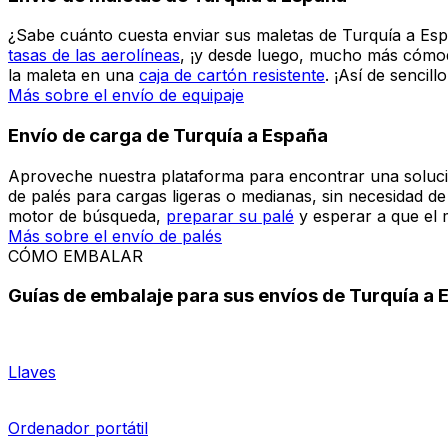
Podrá escoger entre varios tipos de envío dependiendo de
exclusiva para usted.
Enviar un paquete de Turquía a España
Hemos simplificado el proceso de envío de Turquía a Espa
decenas de sitios diferentes: introduzca las medidas de su
sobrecostes. ¿Su única responsabilidad? Preparar el paq
España. Rápido, sencillo y efectivo — ¡logística de última 
Más sobre el envío de paquetes
Más sobre el envío de d
Envío de maletas de Turquía a España
¿Sabe cuánto cuesta enviar sus maletas de Turquía a Esp
tasas de las aerolíneas
, ¡y desde luego, mucho más cómod
la maleta en una
caja de cartón resistente
. ¡Así de sencillo
Más sobre el envío de equipaje
Envío de carga de Turquía a España
Aproveche nuestra plataforma para encontrar una solució
de palés para cargas ligeras o medianas, sin necesidad d