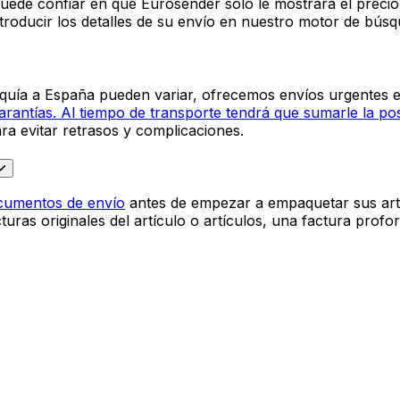
a: preguntas frecuentes
aña puede variar según el tipo de envío: los envíos urgen
e, puede confiar en que Eurosender solo le mostrará el preci
troducir los detalles de su envío en nuestro motor de búsq
rquía a España pueden variar, ofrecemos envíos urgentes
antías. Al tiempo de transporte tendrá que sumarle la po
ra evitar retrasos y complicaciones.