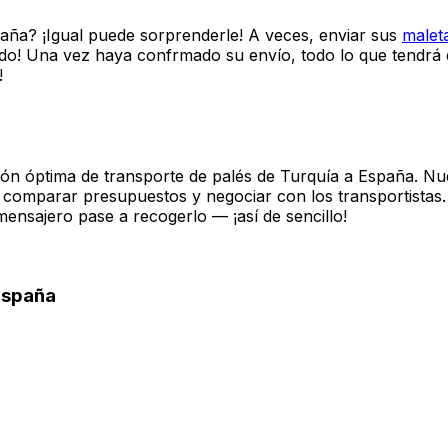
 los artículos que quiera enviar a España. Si tiene necesi
ña hasta dejar solo lo básico, solo lo importante. Deje d
 envío y le daremos el mejor precio disponible, con seguro i
uete siguiendo nuestras
guías de embalaje
y esperar a que 
generación a precios para todos los bolsillos!
ocumentos
aña? ¡Igual puede sorprenderle! A veces, enviar sus
malet
o! Una vez haya confrmado su envío, todo lo que tendrá q
!
n óptima de transporte de palés de Turquía a España. Nues
e comparar presupuestos y negociar con los transportistas