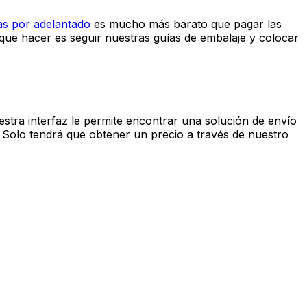
dades de envío específicas prepararemos una oferta
e malgastar su tiempo comparando cientos de ofertas en
ncluido y rastreo internacional — , 100% final y sin
llegue el mensajero para recoger su envío de Turquía a
as por adelantado
es mucho más barato que pagar las
ue hacer es seguir nuestras guías de embalaje y colocar
tra interfaz le permite encontrar una solución de envío
. Solo tendrá que obtener un precio a través de nuestro