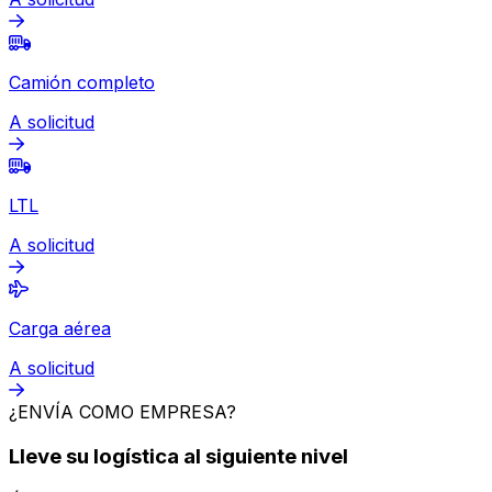
Priority Expresss disponible
Paquetes
A solicitud
Fast & direct
Van Service
A solicitud
Camión completo
A solicitud
LTL