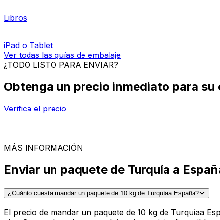
motor de búsqueda,
preparar su palé
y esperar a que el 
Más sobre el envío de palés
CÓMO EMBALAR
Guías de embalaje para sus envíos de Turquía a 
Llaves
Ordenador portátil
Libros
iPad o Tablet
Ver todas las guías de embalaje
¿TODO LISTO PARA ENVIAR?
Obtenga un precio inmediato para su 