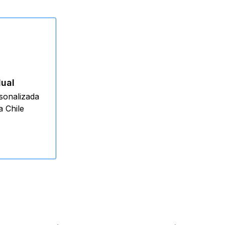
dual
rsonalizada
 Chile