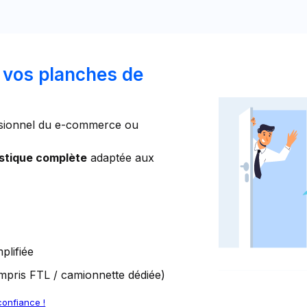
r vos planches de
ssionnel du e-commerce ou
istique complète
adaptée aux
plifiée
mpris FTL / camionnette dédiée)
confiance !