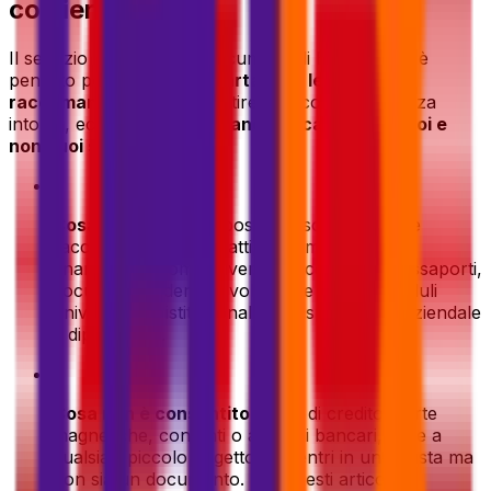
corriere?
Il servizio di spedizione documenti di Eurosender è
pensato per
documenti cartacei
e
lettere
raccomandate
. Per garantire una consegna senza
intoppi, ecco una
rapida panoramica di cosa puoi e
non puoi spedire
:
•
Cosa è consentito
: posta personale, lettere
raccomandate, contratti, documenti legali e
finanziari, diplomi universitari, certificati, passaporti,
documenti d'identità, volantini e poster, moduli
universitari o istituzionali, corrispondenza aziendale
e diplomatica.
•
Cosa non è consentito
: carte di credito, carte
magnetiche, contanti o assegni bancari, oltre a
qualsiasi piccolo oggetto che entri in una busta ma
non sia un documento. Per questi articoli,
ti