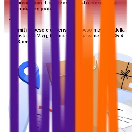
consigliamo di utilizzare il nostro servizio di
spedizione pacchi
.
•
Limiti di peso e dimensioni
: il peso massimo della
busta è di
2 kg
, le dimensioni massime sono
35 x
28 cm
·