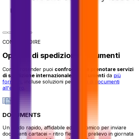
COME SPEDIRE
Opzioni di spedizione documenti
Con Eurosender puoi
confrontare e prenotare servizi
di spedizione internazionale di documenti
da
più
fornitori
, incluse soluzioni per
l'invio di documenti
all'estero
.
DOCUMENTS
Un modo rapido, affidabile ed economico per inviare
documenti cartacei – ritiro flessibile, prelievo in giornata