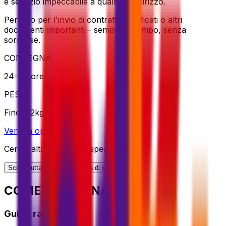
e servizio impeccabile a qualsiasi indirizzo.
Perfetto per l'invio di contratti, certificati o altri
documenti importanti – sempre in tempo, senza
sorprese.
CONSEGNA
24-48 ore
PESO
Fino a 2kg
Verifica opzione
Cerchi altre opzioni di spedizione?
Scopri tutta la nostra gamma di soluzioni
COME FUNZIONA?
Guida rapida