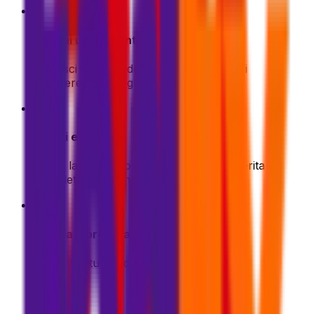
1
Ottieni un preventivo
Inserisci i dettagli della tua spedizione. Ti
mostreremo le migliori offerte all'istante
2
Scegli e paga
Scegli la tua opzione di spedizione preferita e
completa il pagamento in modo sicuro
3
Imballa e prepara
Prepara il tuo pacco