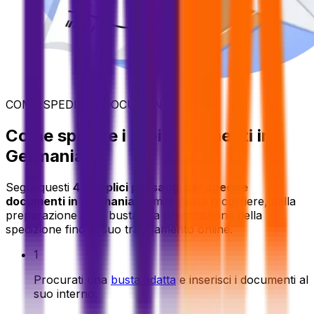
COME SPEDIRE I DOCUMENTI
Come spedire i tuoi documenti in
Germania
Segui questi
4 semplici passaggi per spedire
documenti in Germania
tramite posta o corriere, dalla
preparazione della busta alla prenotazione della
spedizione fino al suo tracciamento online.
1
Procurati una
busta adatta
e inserisci i documenti al
suo interno.