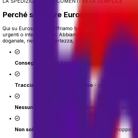
LA SPEDIZIONE DI DOCUMENTI RESA SEMPLICE
Perché scegliere Eurosender per la s
Qui su Eurosender, ti offriamo tutto ciò di cui hai bisogno
urgenti o internazionali. Abbiamo costruito il nostro servi
doganale, nessuna incertezza, solo una
spedizione docum
Consegna in tutto il mondo in 24-72h
- spediamo in 
Tracciamento completo incluso
-
monitora la tua 
Nessuno sdoganamento necessario
- i tuoi docum
Non solo buste
- se i tuoi documenti sono troppo gr