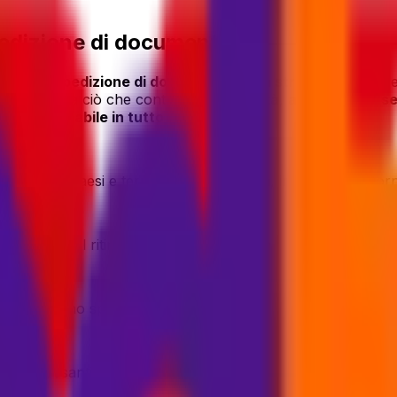
pedizione di documenti?
per una spedizione di documenti senza stress
, con corri
zio attorno a ciò che conta di più:
velocità
,
affidabilità
e
se
enti affidabile in tutto il mondo
.
oltre 200 paesi e territori, tra cui Grecia, in meno di 3 giorn
spedizione
dal ritiro alla consegna con un numero di tracci
enti vengono spediti in Grecia via aerea e non passano per
andi o pesanti per una busta, il nostro
servizio pacchi
ti of