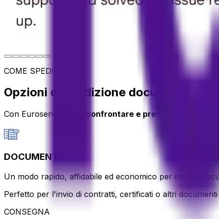
COME SPEDIRE
Opzioni di spedizione documenti
Con Eurosender puoi
confrontare e prenotare servizi d
DOCUMENTS
Un modo rapido, affidabile ed economico per inviare document
Perfetto per l'invio di contratti, certificati o altri docum
CONSEGNA