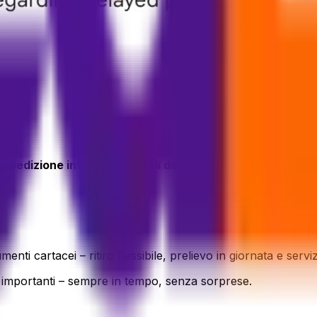
i spedizione internazionale di documenti
da
più fornitori
, 
i cartacei – ritiro flessibile, prelievo in giornata e serviz
enti importanti – sempre in tempo, senza sorprese.