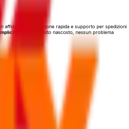
eri affidabili, prenotazione rapida e supporto per spedizioni
mplicità
. Nessun costo nascosto, nessun problema
i
amento univoco
 la dogana
fre la soluzione giusta