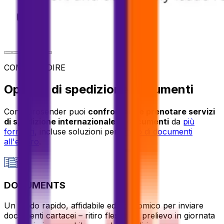
COME SPEDIRE
Opzioni di spedizione documenti
Con Eurosender puoi
confrontare e prenotare servizi
di spedizione internazionale di documenti
da
più
fornitori
, incluse soluzioni per
l'invio di documenti
all'estero
.
DOCUMENTS
Un modo rapido, affidabile ed economico per inviare
documenti cartacei – ritiro flessibile, prelievo in giornata