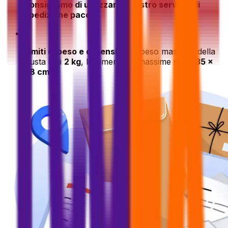
consigliamo di utilizzare il nostro servizio di
spedizione pacchi
.
•
Limiti di peso e dimensioni
: il peso massimo della
busta è di
2 kg
, le dimensioni massime sono
35 x
28 cm
·