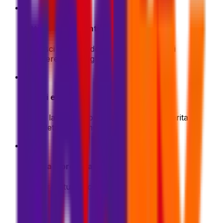
1
Ottieni un preventivo
Inserisci i dettagli della tua spedizione. Ti
mostreremo le migliori offerte all'istante
2
Scegli e paga
Scegli la tua opzione di spedizione preferita e
completa il pagamento in modo sicuro
3
Imballa e prepara
Prepara il tuo pacco