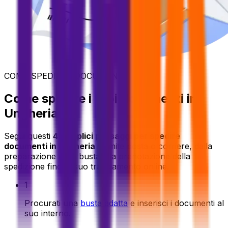
COME SPEDIRE I DOCUMENTI
Come spedire i tuoi documenti in
Ungheria
Segui questi
4 semplici passaggi per spedire
documenti in Ungheria
tramite posta o corriere, dalla
preparazione della busta alla prenotazione della
spedizione fino al suo tracciamento online.
1
Procurati una
busta adatta
e inserisci i documenti al
suo interno.