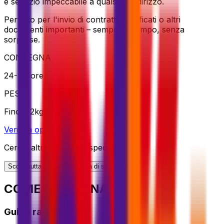
e servizio impeccabile a qualsiasi indirizzo.
Perfetto per l'invio di contratti, certificati o altri
documenti importanti – sempre in tempo, senza
sorprese.
CONSEGNA
24-48 ore
PESO
Fino a 2kg
Verifica opzione
Cerchi altre opzioni di spedizione?
Scopri tutta la nostra gamma di soluzioni
COME FUNZIONA?
Guida rapida