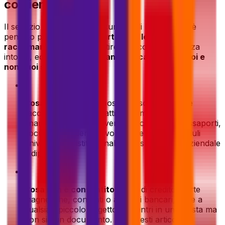
corriere?
Il servizio di spedizione documenti di Eurosender è
pensato per
documenti cartacei
e
lettere
raccomandate
. Per garantire una consegna senza
intoppi, ecco una
rapida panoramica di cosa puoi e
non puoi spedire
:
•
Cosa è consentito
: posta personale, lettere
raccomandate, contratti, documenti legali e
finanziari, diplomi universitari, certificati, passaporti,
documenti d'identità, volantini e poster, moduli
universitari o istituzionali, corrispondenza aziendale
e diplomatica.
•
Cosa non è consentito
: carte di credito, carte
magnetiche, contanti o assegni bancari, oltre a
qualsiasi piccolo oggetto che entri in una busta ma
non sia un documento. Per questi articoli,
ti