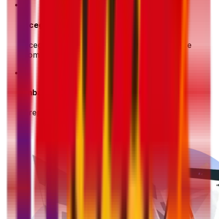
2
Scegli e paga
Scegli la tua opzione di spedizione preferita e
completa il pagamento in modo sicuro
3
Imballa e prepara
Prepara il tuo pacco