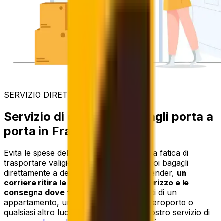
SERVIZIO DIRETTO
Servizio di consegna bagagli porta a
porta in Francia
Evita le spese delle compagnie aeree e la fatica di
trasportare valigie pesanti spedendo i tuoi bagagli
direttamente a destinazione. Con Eurosender,
un
corriere ritira le tue valigie dal tuo indirizzo e le
consegna dove ti servono
- che si tratti di un
appartamento, un hotel, un porto, un aeroporto o
qualsiasi altro luogo. Scopri di più sul nostro servizio di