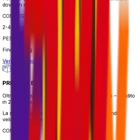
dove un servizio affidabile è fondamentale
CONSEGNA
2-4 giorni lavorativi
PESO
Fino a 70 kg
Verifica opzione
PRIORITY EXPRESS PACKAGE
Oltre la consegna veloce, ovunque nel mondo – spedito
in 24-72 ore con gestione premium.
La scelta migliore per le spedizioni globali quando la
velocità è fondamentale
CONSEGNA