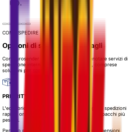
COME SPEDIRE
Opzioni di spedizione bagagli
Con Eurosender puoi confrontare e prenotare servizi di
spedizione internazionale di più fornitori, comprese
soluzioni per
spedire bagagli all'estero
.
PRIORITY PACKAGE
L'equilibrio ideale tra valore e velocità – goditi spedizioni
rapide, orari di ritiro flessibili e supporto per pacchi più
pesanti.
Perfetto per spedizioni urgenti o di grandi dimensioni