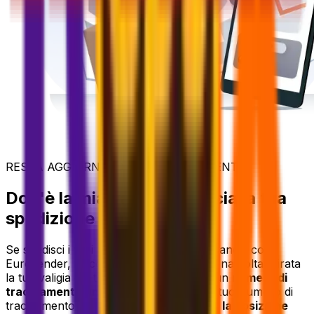
RESTA AGGIORNATO - IN OGNI MOMENTO
Dov'è la mia valigia? Traccia la tua
spedizione con facilità
Se spedisci i tuoi bagagli in anticipo in Francia con
Eurosender, tracciarli è semplicissimo. Una volta ritirata
la tua valigia o il tuo bagaglio, riceverai un
numero di
tracciamento univoco
via email. Usa il tuo numero di
tracciamento per seguire in tempo reale
la posizione