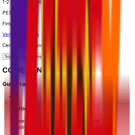
1-2 giorni lavorativi
PESO
Fino a 70kg
Verifica opzione
Cerchi altre opzioni di spedizione?
Scopri tutta la nostra gamma di soluzioni
COME FUNZIONA?
Guida rapida
1
Ottieni un preventivo
Inserisci i dettagli della tua spedizione. Ti
mostreremo le migliori offerte all'istante