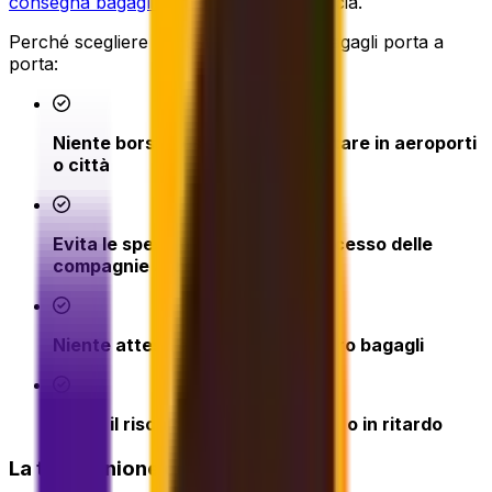
consegna bagagli porta a porta
in Francia.
Perché scegliere la nostra consegna bagagli porta a
porta:
Niente borse pesanti da trasportare in aeroporti
o città
Evita le spese per bagaglio in eccesso delle
compagnie aeree
Niente attese al check-in o al ritiro bagagli
Riduci il rischio di bagagli smarriti o in ritardo
La tua opinione conta