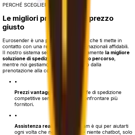
PERCHÉ SCEGLIERCI
Le migliori prestazioni al prezzo
giusto
Eurosender è una piattaforma digitale che ti mette in
contatto con una rete di corrieri internazionali affidabili.
Il nostro sistema seleziona automaticamente
la migliore
soluzione di spedizione in base al tuo percorso
,
mentre noi gestiamo l'intero processo dalla
prenotazione alla consegna.
•
Prezzi vantaggiosi:
Ottieni tariffe di spedizione
competitive senza la fatica di confrontare più
fornitori.
•
Assistenza reale:
Il nostro team è qui per aiutarti
ogni volta che ne hai bisogno - niente chatbot, solo