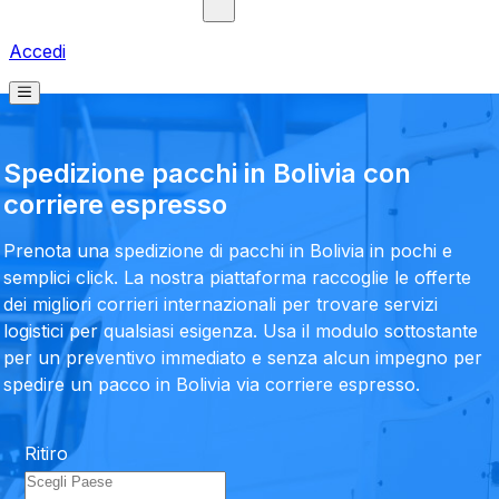
Accedi
Spedizione pacchi in Bolivia con
corriere espresso
Prenota una spedizione di pacchi in Bolivia in pochi e
semplici click. La nostra piattaforma raccoglie le offerte
dei migliori corrieri internazionali per trovare servizi
logistici per qualsiasi esigenza. Usa il modulo sottostante
per un preventivo immediato e senza alcun impegno per
spedire un pacco in Bolivia via corriere espresso.
Ritiro