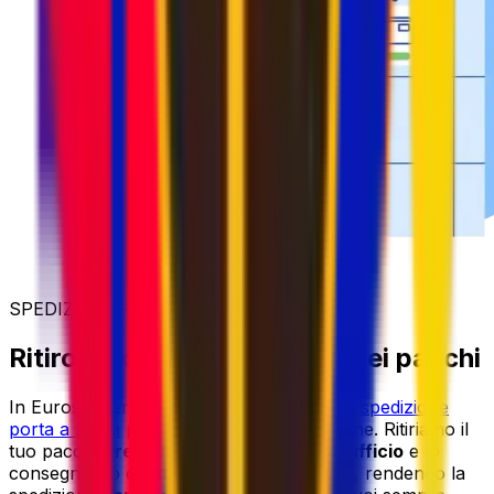
SPEDIZIONI PIÙ SEMPLICI
Ritiro e consegna flessibili dei pacchi
In Eurosender offriamo servizi affidabili di
spedizione
porta a porta
per oggetti di ogni dimensione. Ritiriamo il
tuo pacco
direttamente da casa o dall'ufficio
e lo
consegniamo direttamente a destinazione, rendendo la