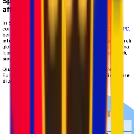
Spedizioni globali con corrieri
affidabili
In Eurosender collaboriamo con alcuni dei principali
corrieri al mondo, tra cui
DHL
,
UPS
,
FedEx
,
GLS
e
DPD
,
per offrirti
servizi di ritiro pacchi e spedizioni
internazionali affidabili
. Unendo la competenza e le reti
globali di questi corrieri di fiducia alla nostra piattaforma
logistica avanzata, offriamo servizi di spedizione
rapidi
,
sicuri
ed economici
.
Quando spedisci il tuo pacco negli Stati Uniti con
Eurosender, puoi sempre contare su
servizi di corriere
di alta qualità a prezzi competitivi
.