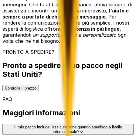
consegna
. Che tu abbia una domanda, abbia bisogno di
assistenza o incontri un problema imprevisto,
l'aiuto è
sempre a portata di chiamata o messaggio
. Per
rendere la comunicazione ancora più semplice, i nostri
esperti di logistica offrono
assistenza in più lingue
,
garantendoti
un supporto rapido e personalizzato
ogni
volta che ne hai bisogno.
PRONTO A SPEDIRE?
Pronto a spedire il tuo pacco negli
Stati Uniti?
Controlla il prezzo
FAQ
Maggiori informazioni
Il mio pacco include l'assicurazione quando spedisco a livello
internazionale?