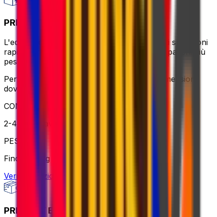
PRIORITY PACKAGE
L'equilibrio ideale tra valore e velocità – goditi spedizioni
rapide, orari di ritiro flessibili e supporto per pacchi più
pesanti.
Perfetto per spedizioni urgenti o di grandi dimensioni
dove un servizio affidabile è fondamentale
CONSEGNA
2-4 giorni lavorativi
PESO
Fino a 70 kg
Verifica opzione
PRIORITY EXPRESS PACKAGE