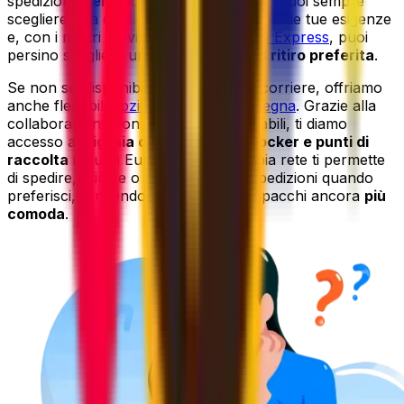
spedizione
semplice
e
senza pensieri
. Puoi sempre
scegliere una data di ritiro che si adatta alle tue esigenze
e, con i nostri servizi
Priority
e
Priority Express
, puoi
persino scegliere una
fascia oraria di ritiro preferita
.
Se non sei disponibile ad attendere il corriere, offriamo
anche flessibili
opzioni di ritiro e consegna
. Grazie alla
collaborazione con i corrieri più affidabili, ti diamo
accesso a
migliaia di punti di ritiro, locker e punti di
raccolta
in tutta Europa. Questa ampia rete ti permette
di spedire, ritirare o restituire le tue spedizioni quando
preferisci, rendendo la consegna dei pacchi ancora
più
comoda
.