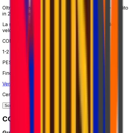
Oltre la consegna veloce, ovunque nel mondo – spedito
in 24-72 ore con gestione premium.
La scelta migliore per le spedizioni globali quando la
velocità è fondamentale
CONSEGNA
1-2 giorni lavorativi
PESO
Fino a 70kg
Verifica opzione
Cerchi altre opzioni di spedizione?
Scopri la nostra gamma completa di soluzioni
COME FUNZIONA?
Guida rapida