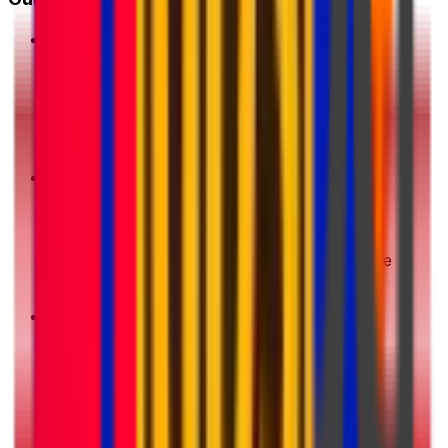
1
Ottieni un preventivo
Inserisci i dettagli della tua spedizione. Ti
mostreremo le migliori offerte all'istante
2
Scegli e paga
Scegli la tua opzione di spedizione preferita e
completa il pagamento in modo sicuro
3
Imballa e prepara
Prepara il tuo pacco