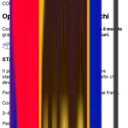
COME SPEDIRE
Opzioni di spedizione dei pacchi
Con Eurosender puoi
spedire pacchi in tutto il mondo
grazie a servizi di consegna
convenienti e sicuri
.
STANDARD
Il più conveniente e senza problemi – il corriere
stamperà e porterà l'etichetta per te, tutto quello che
devi fare è imballare e rilassarti.
Perfetto se vuoi mantenerlo semplice e non hai fretta.
Consegna
3-4 giorni lavorativi
Peso