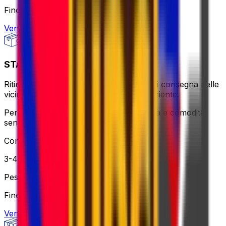
Fino a 30 kg
Verifica opzione
STANDARD - FLEXI
Ritiro in giornata o utilizzo di un punto di consegna nelle
vicinanze – più flessibile, ancora conveniente.
Perfetto quando hai bisogno di flessibilità e comodità
senza spendere una fortuna.
Consegna
3-4 giorni lavorativi
Peso
Fino a 30 kg
Verifica opzione