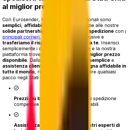
al miglior prezzo
Con Eurosender, le spedizioni internazionali sono
semplici
,
affidabili
e
convenienti
. Grazie alle nostre
solide partnership e agli alti volumi di spedizione
con
i
principali corrieri
, otteniamo tariffe esclusive e
trasferiamo il risparmio direttamente a te
. Inserisci
semplicemente i dettagli della spedizione e la nostra
piattaforma troverà istantaneamente il
miglior prezzo
disponibile
. Dalla
prenotazione online semplice
e
assistenza clienti dedicata
alla
consegna affidabile in
tutto il mondo
, rendiamo semplice spedire qualsiasi
pacco negli Stati Uniti.
Prezzi più bassi
- accedi a tariffe di spedizione
competitive offerte da corrieri affidabili
Assistenza in tempo reale dai nostri esperti di