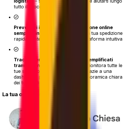
logistica
– siamo qui per assisterti e aiutarti lungo
tutto il processo di spedizione
Preventivi istantanei e prenotazione online
semplice in pochi clic
- prenota la tua spedizione
rapidamente tramite la nostra piattaforma intuitiva
Tracciamento e aggiornamenti semplificati
tramite la nostra piattaforma
– monitora tutte le
tue spedizioni in un unico posto grazie a una
dashboard personale con una panoramica chiara
dei tuoi ordini
La tua opinione conta