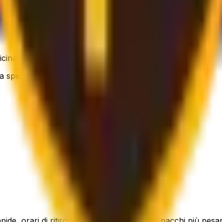
vicinanze – più flessibile, ancora conveniente.
nza spendere una fortuna.
apide, orari di ritiro flessibili e supporto per pacchi più pesan