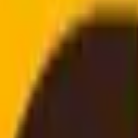
amente con i corrieri
mente a casa vostra
efono o email, senza bisogno di login