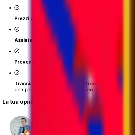
Prezzi più bassi
- accedi a tariffe di spedizione compet
Assistenza in tempo reale dai nostri esperti di logi
Preventivi istantanei e prenotazione online semplic
Tracciamento e aggiornamenti semplificati tramit
una panoramica chiara dei tuoi ordini
La tua opinione conta