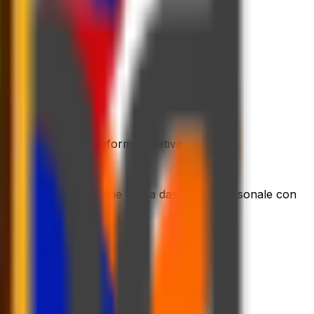
esso di spedizione
ite la nostra piattaforma intuitiva
 in un unico posto grazie a una dashboard personale con