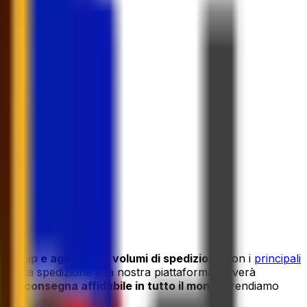
nership e agli elevati volumi di spedizione
con i
principali
della tua spedizione e la nostra piattaforma troverà
a una
consegna affidabile in tutto il mondo
, rendiamo