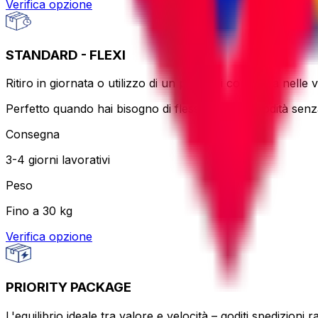
Verifica opzione
STANDARD - FLEXI
Ritiro in giornata o utilizzo di un punto di consegna nelle 
Perfetto quando hai bisogno di flessibilità e comodità se
Consegna
3-4 giorni lavorativi
Peso
Fino a 30 kg
Verifica opzione
PRIORITY PACKAGE
L'equilibrio ideale tra valore e velocità – goditi spedizioni r