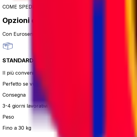
COME SPEDIRE
Opzioni di spedizione dei pacchi
Con Eurosender puoi
spedire pacchi in tutto il mondo
gr
STANDARD
Il più conveniente e senza problemi – il corriere stamperà e 
Perfetto se vuoi mantenerlo semplice e non hai fretta.
Consegna
3-4 giorni lavorativi
Peso
Fino a 30 kg