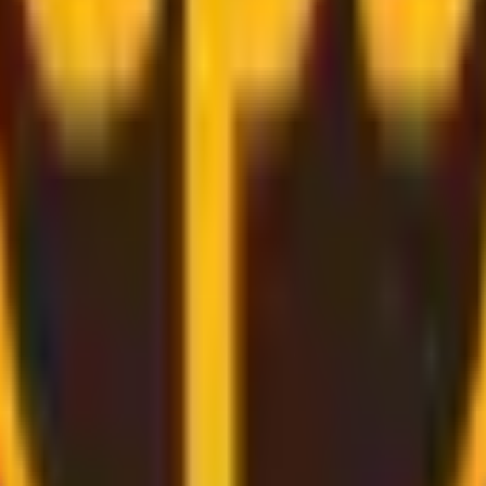
azie a servizi di consegna
convenienti e sicuri
.
porterà l'etichetta per te, tutto quello che devi fare è imbal