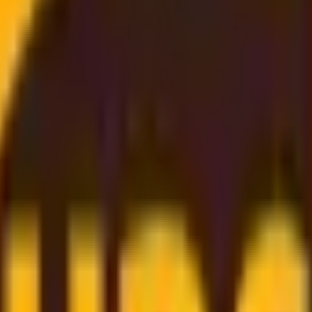
l miglior prezzo
i
,
affidabili
ed
economiche
. Grazie alle nostre
solide part
rmio direttamente a te
. Inserisci semplicemente i dettagli 
e prenotazione online
e
assistenza clienti dedicata
fino 