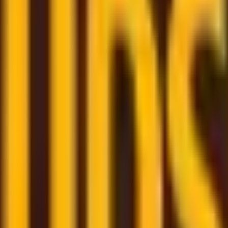
itive offerte da corrieri affidabili
stica
– siamo qui per assisterti e aiutarti lungo tutto il proc
e in pochi clic
- prenota la tua spedizione rapidamente tram
e la nostra piattaforma
– monitora tutte le tue spedizioni