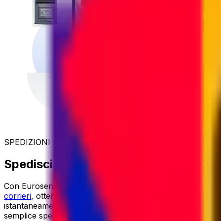
SPEDIZIONI INTERNAZIONALI CONVENIENTI
Spedisci il tuo pacco verso Svizzera a
Con Eurosender, le spedizioni internazionali sono
semplic
corrieri
, otteniamo tariffe esclusive e
trasferiamo il rispa
istantaneamente il
miglior prezzo disponibile
. Dalla
facil
semplice spedire qualsiasi pacco verso Svizzera.