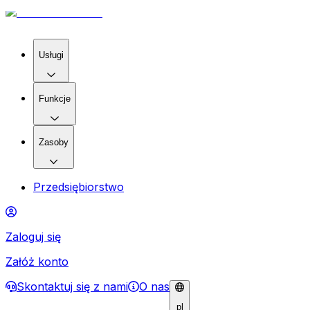
Usługi
Funkcje
Zasoby
Przedsiębiorstwo
Zaloguj się
Załóż konto
Skontaktuj się z nami
O nas
pl