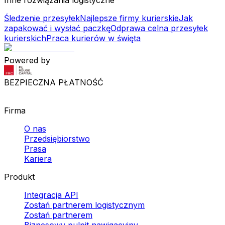
Śledzenie przesyłek
Najlepsze firmy kurierskie
Jak
zapakować i wysłać paczkę
Odprawa celna przesyłek
kurierskich
Praca kurierów w święta
Powered by
BEZPIECZNA PŁATNOŚĆ
Firma
O nas
Przedsiębiorstwo
Prasa
Kariera
Produkt
Integracja API
Zostań partnerem logistycznym
Zostań partnerem
Biznesowy pulpit nawigacyjny