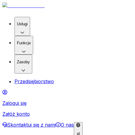
Usługi
Funkcje
Zasoby
Przedsiębiorstwo
Zaloguj się
Załóż konto
Skontaktuj się z nami
O nas
pl