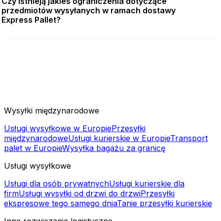
Czy istnieją jakieś ograniczenia dotyczące
przedmiotów wysyłanych w ramach dostawy
Express Pallet?
Wysyłki międzynarodowe
Usługi wysyłkowe w Europie
Przesyłki
międzynarodowe
Usługi kurierskie w Europie
Transport
palet w Europie
Wysyłka bagażu za granicę
Usługi wysyłkowe
Usługi dla osób prywatnych
Usługi kurierskie dla
firm
Usługi wysyłki od drzwi do drzwi
Przesyłki
ekspresowe tego samego dnia
Tanie przesyłki kurierskie
Inne rozwiązania logistyczne