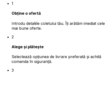
1
Obține o ofertă
Introdu detaliile coletului tău. Îți arătăm imediat cele
mai bune oferte.
2
Alege și plătește
Selectează opțiunea de livrare preferată și achită
comanda în siguranță.
3
Ambalează și pregătește
Pregătește coletul pentru expediere.
Părerea ta contează