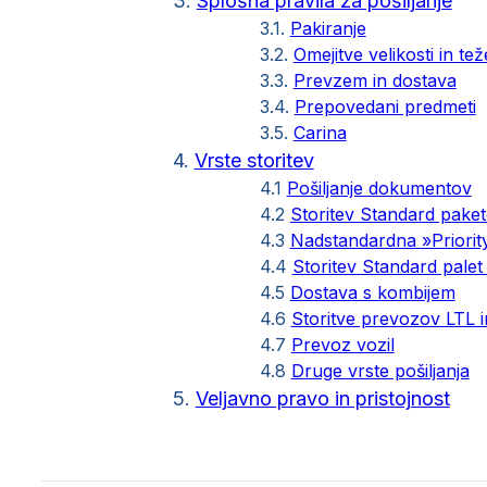
3.
Splošna pravila za pošiljanje
3.1.
Pakiranje
3.2.
Omejitve velikosti in tež
3.3.
Prevzem in dostava
3.4.
Prepovedani predmeti
3.5.
Carina
4.
Vrste storitev
4.1
Pošiljanje dokumentov
4.2
Storitev Standard paket
4.3
Nadstandardna »Priority
4.4
Storitev Standard palet
4.5
Dostava s kombijem
4.6
Storitve prevozov LTL 
4.7
Prevoz vozil
4.8
Druge vrste pošiljanja
5.
Veljavno pravo in pristojnost