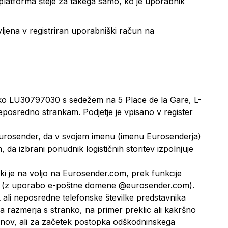
platforma šteje za takega samo, ko je uporabnik
vljena v registriran uporabniški račun na
lko LU30797030 s sedežem na 5 Place de la Gare, L-
eposredno strankam. Podjetje je vpisano v register
Eurosender, da v svojem imenu (imenu Eurosenderja)
, da izbrani ponudnik logističnih storitev izpolnjuje
ki je na voljo na Eurosender.com, prek funkcije
rja (z uporabo e-poštne domene @eurosender.com).
k ali neposredne telefonske številke predstavnika
razmerja s stranko, na primer preklic ali kakršno
unov, ali za začetek postopka odškodninskega