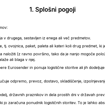
1. Splošni pogoji
jmov:
raja v drugega, sestavljen iz enega ali več predmetov.
tj. ovojnica, paket, paleta ali kateri koli drug predmet, ki j
ka naložiti (z ravno površino, tako da je nanjo mogoče položi
aže ali blaga v njej.
izbere Eurosender in ponuja logistične storitve ali jih dodelj
ljučuje odpremo, prevoz, dostavo, skladiščenje, izpolnjevanje
delj, državnih praznikov in dela prostih dni v državah prev
ki jo zaračuna ponudnik logističnih storitev. To je lahko a