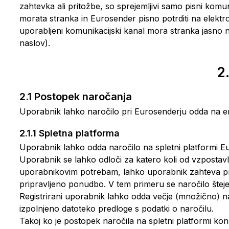
zahtevka ali pritožbe, so sprejemljivi samo pisni kom
morata stranka in Eurosender pisno potrditi na elektr
uporabljeni komunikacijski kanal mora stranka jasno na
naslov).
2
2.1 Postopek naročanja
Uporabnik lahko naročilo pri Eurosenderju odda na e
2.1.1 Spletna platforma
Uporabnik lahko odda naročilo na spletni platformi Eu
Uporabnik se lahko odloči za katero koli od vzpostavlj
uporabnikovim potrebam, lahko uporabnik zahteva pri
pripravljeno ponudbo. V tem primeru se naročilo štej
Registrirani uporabnik lahko odda večje (množično) n
izpolnjeno datoteko predloge s podatki o naročilu.
Takoj ko je postopek naročila na spletni platformi ko