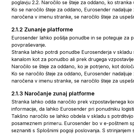
poglavju 2.2. Naročilo se šteje za oddano, ko stranka
Ko se naročilo šteje za oddano, Eurosender nadaljuje z 
naročena v imenu stranke, se naročilo šteje za uspešn
2.1.2 Zunanje platforme
Eurosender lahko pošilja ponudbe in se poteguje za p
povpraševanje.
Stranka lahko potrdi ponudbe Eurosenderja v skladu s p
kanalom kot za ponudbo ali prek drugega vzpostavlje
Naročilo se šteje za oddano, ko je potrjeno, kot določ
Ko se naročilo šteje za oddano, Eurosender nadaljuje z 
naročena v imenu stranke, se naročilo šteje za uspešn
2.1.3 Naročanje zunaj platforme
Stranka lahko odda naročilo prek vzpostavljenega k
informacije, da lahko Eurosender pri ponudniku logistič
Takšno naročilo se lahko obdela v skladu s potrditvijo
posameznem primeru. Eurosender bo v e-poštnem spor
seznaniti s Splošnimi pogoji poslovanja. S strinjanje