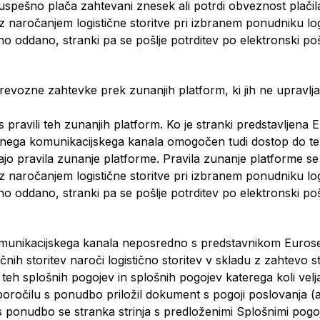
 uspešno plača zahtevani znesek ali potrdi obveznost plačil
naročanjem logistične storitve pri izbranem ponudniku logist
o oddano, stranki pa se pošlje potrditev po elektronski poš
revozne zahtevke prek zunanjih platform, ki jih ne upravlj
ravili teh zunanjih platform. Ko je stranki predstavljena E
nega komunikacijskega kanala omogočen tudi dostop do te
ajo pravila zunanje platforme. Pravila zunanje platforme se 
naročanjem logistične storitve pri izbranem ponudniku logist
o oddano, stranki pa se pošlje potrditev po elektronski poš
omunikacijskega kanala neposredno s predstavnikom Euros
nih storitev naroči logistično storitev v skladu z zahtevo s
 teh splošnih pogojev in splošnih pogojev katerega koli vel
očilu s ponudbo priložil dokument s pogoji poslovanja (a
m s ponudbo se stranka strinja s predloženimi Splošnimi pog