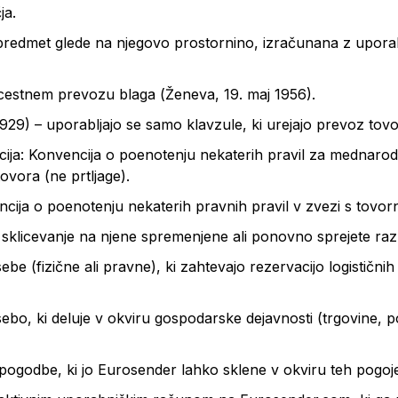
ja.
 predmet glede na njegovo prostornino, izračunana z uporab
stnem prevozu blaga (Ženeva, 19. maj 1956).
29) – uporabljajo se samo klavzule, ki urejajo prevoz tovor
ja: Konvencija o poenotenju nekaterih pravil za mednarodni
tovora (ne prtljage).
a o poenotenju nekaterih pravnih pravil v zvezi s tovornimi
 sklicevanje na njene spremenjene ali ponovno sprejete ra
 (fizične ali pravne), ki zahtevajo rezervacijo logističnih sto
o, ki deluje v okviru gospodarske dejavnosti (trgovine, podj
 pogodbe, ki jo Eurosender lahko sklene v okviru teh pogojev