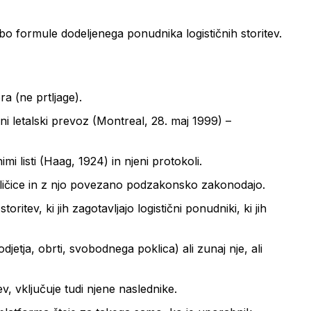
o formule dodeljenega ponudnika logističnih storitev.
a (ne prtljage).
 letalski prevoz (Montreal, 28. maj 1999) –
 listi (Haag, 1924) in njeni protokoli.
zličice in z njo povezano podzakonsko zakonodajo.
ritev, ki jih zagotavljajo logistični ponudniki, ki jih
etja, obrti, svobodnega poklica) ali zunaj nje, ali
, vključuje tudi njene naslednike.