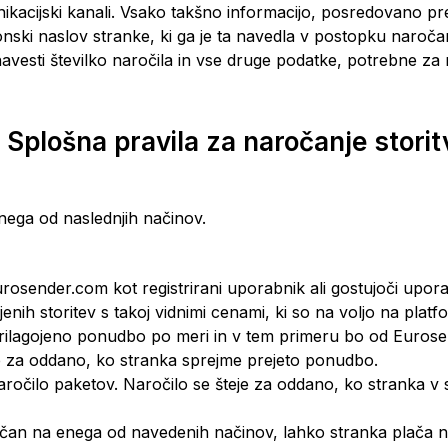
unikacijski kanali. Vsako takšno informacijo, posredovano p
onski naslov stranke, ki ga je ta navedla v postopku naroč
vesti številko naročila in vse druge podatke, potrebne za nj
. Splošna pravila za naročanje storit
nega od naslednjih načinov.
rosender.com kot registrirani uporabnik ali gostujoči upora
enih storitev s takoj vidnimi cenami, ki so na voljo na plat
lagojeno ponudbo po meri in v tem primeru bo od Eurosend
e za oddano, ko stranka sprejme prejeto ponudbo.
aročilo paketov. Naročilo se šteje za oddano, ko stranka 
nčan na enega od navedenih načinov, lahko stranka plača na