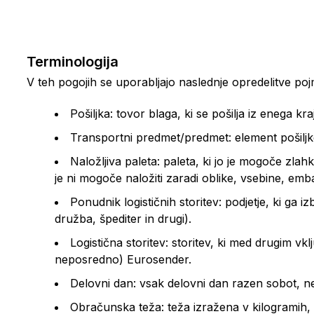
Terminologija
V teh pogojih se uporabljajo naslednje opredelitve po
Pošiljka: tovor blaga, ki se pošilja iz enega k
Transportni predmet/predmet: element pošiljke, 
Naložljiva paleta: paleta, ki jo je mogoče zlah
je ni mogoče naložiti zaradi oblike, vsebine, embal
Ponudnik logističnih storitev: podjetje, ki ga 
družba, špediter in drugi).
Logistična storitev: storitev, ki med drugim vk
neposredno) Eurosender.
Delovni dan: vsak delovni dan razen sobot, ne
Obračunska teža: teža izražena v kilogramih, 