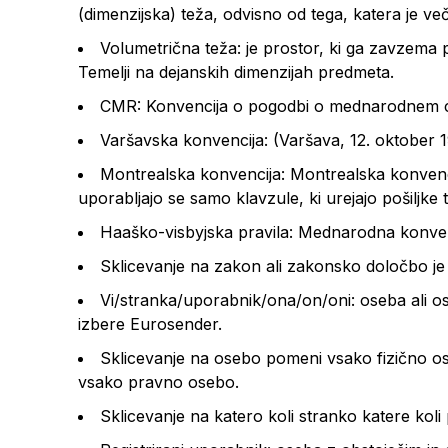
(dimenzijska) teža, odvisno od tega, katera je več
Volumetrična teža: je prostor, ki ga zavzema
Temelji na dejanskih dimenzijah predmeta.
CMR: Konvencija o pogodbi o mednarodnem ce
Varšavska konvencija: (Varšava, 12. oktober 19
Montrealska konvencija: Montrealska konvenci
uporabljajo se samo klavzule, ki urejajo pošiljke 
Haaško-visbyjska pravila: Mednarodna konvencij
Sklicevanje na zakon ali zakonsko določbo je
Vi/stranka/uporabnik/ona/on/oni: oseba ali osebe
izbere Eurosender.
Sklicevanje na osebo pomeni vsako fizično oseb
vsako pravno osebo.
Sklicevanje na katero koli stranko katere koli