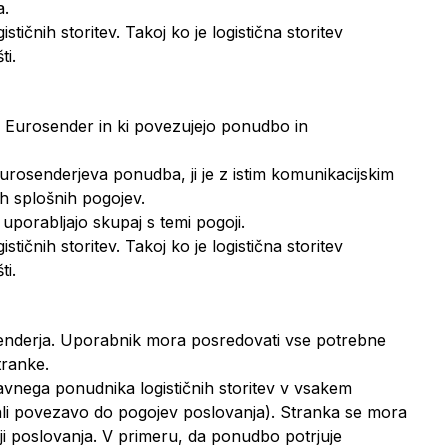
a.
ičnih storitev. Takoj ko je logistična storitev
ti.
a Eurosender in ki povezujejo ponudbo in
urosenderjeva ponudba, ji je z istim komunikacijskim
h splošnih pogojev.
uporabljajo skupaj s temi pogoji.
ičnih storitev. Takoj ko je logistična storitev
ti.
enderja. Uporabnik mora posredovati vse potrebne
tranke.
javnega ponudnika logističnih storitev v vsakem
li povezavo do pogojev poslovanja). Stranka se mora
oji poslovanja. V primeru, da ponudbo potrjuje