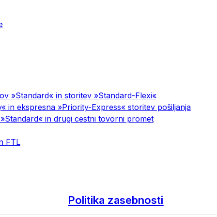
e
ov »Standard« in storitev »Standard-Flexi«
« in ekspresna »Priority-Express« storitev pošiljanja
 »Standard« in drugi cestni tovorni promet
in FTL
Politika zasebnosti