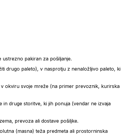
e ustrezno pakiran za pošiljanje.
ti drugo paleto), v nasprotju z nenaložljivo paleto, ki
uje v okviru svoje mreže (na primer prevoznik, kurirska
 in druge storitve, ki jih ponuja (vendar ne izvaja
zema, prevoza ali dostave pošiljke.
bsolutna (masna) teža predmeta ali prostorninska