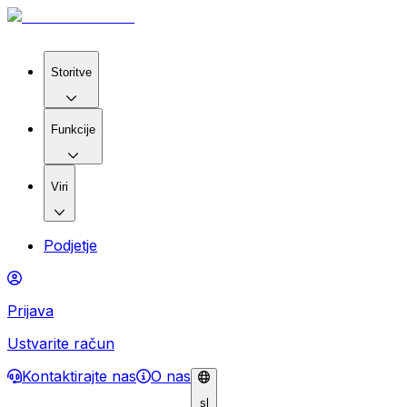
Storitve
Funkcije
Viri
Podjetje
Prijava
Ustvarite račun
Kontaktirajte nas
O nas
sl