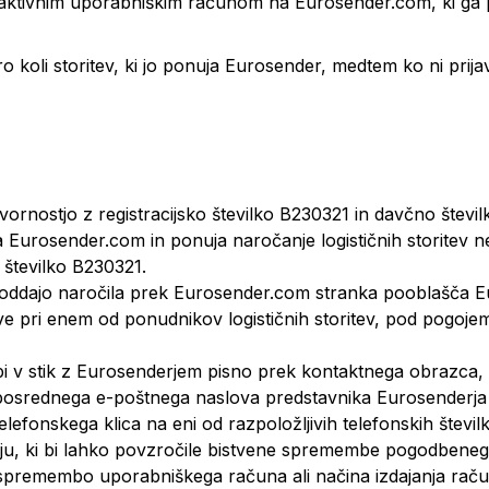
n aktivnim uporabniškim računom na Eurosender.com, ki ga 
o koli storitev, ki jo ponuja Eurosender, medtem ko ni prija
nostjo z registracijsko številko B230321 in davčno števi
a Eurosender.com in ponuja naročanje logističnih storitev n
 številko B230321.
 Z oddajo naročila prek Eurosender.com stranka pooblašča 
itve pri enem od ponudnikov logističnih storitev, pod pogojem
opi v stik z Eurosenderjem pisno prek kontaktnega obrazca, 
k neposrednega e-poštnega naslova predstavnika Eurosende
elefonskega klica na eni od razpoložljivih telefonskih števil
u, ki bi lahko povzročile bistvene spremembe pogodbenega 
 spremembo uporabniškega računa ali načina izdajanja rač