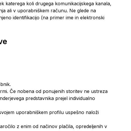
rek katerega koli drugega komunikacijskega kanala,
anja ali v uporabniškem računu. Ne glede na
eno identifikacijo (na primer ime in elektronski
ve
bnik.
formi. Če nobena od ponujenih storitev ne ustreza
erjevega predstavnika prejel individualno
v svojem uporabniškem profilu uspešno naloži
ročilo z enim od načinov plačila, opredeljenih v