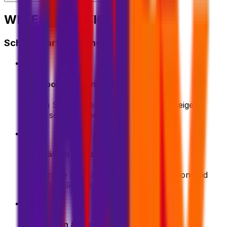
WIE ES FUNKTIONIERT?
Schnellstartanleitung
1
Angebot einholen
Geben Sie Ihre Versanddetails ein. Wir zeigen
Ihnen sofort die besten Angebote
2
Auswählen & Bezahlen
Wählen Sie Ihre bevorzugte Versandoption und
schließen Sie Ihre Zahlung sicher ab
3
Verpacken & Vorbereiten