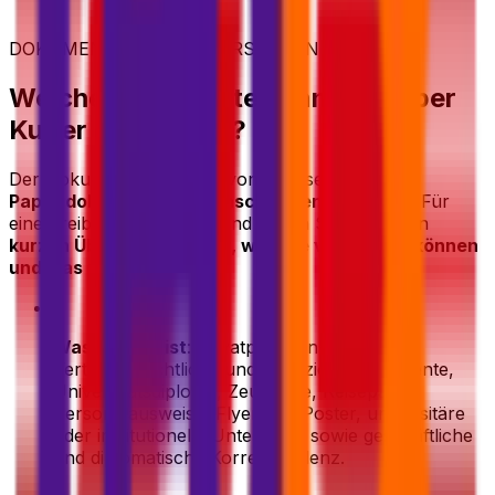
DOKUMENTE, DIE SIE VERSENDEN KÖNNEN
Welche Dokumente können Sie per
Kurier versenden?
Der Dokumentenversand von Eurosender ist für
Papierdokumente
und
Einschreiben
konzipiert. Für
einen reibungslosen Versand finden Sie hier einen
kurzen Überblick darüber, was Sie versenden können
und was nicht
:
•
Was erlaubt ist
: Privatpost, Einschreiben,
Verträge, rechtliche und finanzielle Dokumente,
Universitätsdiplome, Zeugnisse, Reisepässe,
Personalausweise, Flyer und Poster, universitäre
oder institutionelle Unterlagen sowie geschäftliche
und diplomatische Korrespondenz.