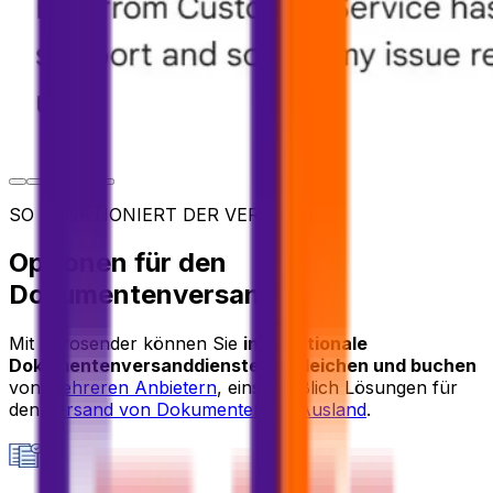
SO FUNKTIONIERT DER VERSAND
Optionen für den
Dokumentenversand
Mit Eurosender können Sie
internationale
Dokumentenversanddienste vergleichen und buchen
von
mehreren Anbietern
, einschließlich Lösungen für
den
Versand von Dokumenten ins Ausland
.