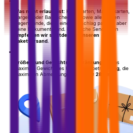
•
Was nicht erlaubt ist
: Kreditkarten, Magnetkarten,
Bargeld oder Bankschecks – sowie alle kleinen
Gegenstände, die in einen Umschlag passen, aber
keine Dokumente sind. Für solche Sendungen
empfehlen wir stattdessen unseren
Paketversand
.
•
Größen- und Gewichtsbeschränkungen
: Das
maximale Gewicht des Umschlags beträgt
2 kg
, die
maximalen Abmessungen sind
35 x 28 cm
·