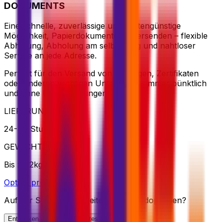
DOCUMENTS
Eine schnelle, zuverlässige und kostengünstige
Möglichkeit, Papierdokumente zu versenden – flexible
Abholung, Abholung am selben Tag und nahtloser
Service an jede Adresse.
Perfekt für den Versand von Verträgen, Zertifikaten
oder anderen wichtigen Unterlagen – immer pünktlich
und ohne Überraschungen.
LIEFERUNG
24-48 Stunden
GEWICHT
Bis zu 2kg
Option prüfen
Auf der Suche nach weiteren Versandoptionen?
Entdecken Sie unser gesamtes Angebot