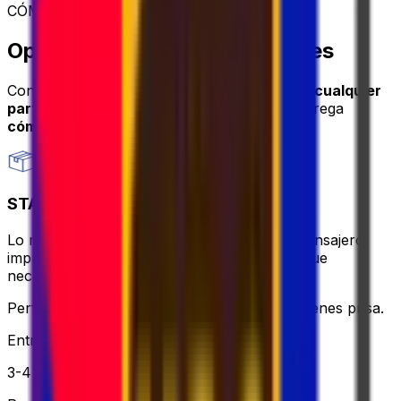
CÓMO ENVIAR
Opciones de envío de paquetes
Con Eurosender, puedes
enviar paquetes a cualquier
parte del mundo
a través de servicios de entrega
cómodos y seguros
.
STANDARD
Lo más asequible y sin complicaciones: el mensajero
imprimirá y traerá la etiqueta por ti, todo lo que
necesitas hacer es empacar y relajarte.
Perfecto si quieres mantenerlo simple y no tienes prisa.
Entrega
3-4 días hábiles