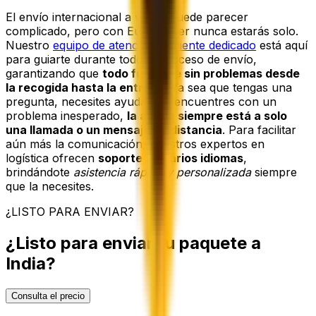
El envío internacional a veces puede parecer
complicado, pero con Eurosender nunca estarás solo.
Nuestro
equipo de atención al cliente dedicado
está aquí
para guiarte durante todo el proceso de envío,
garantizando que
todo funcione sin problemas desde
la recogida hasta la entrega
. Ya sea que tengas una
pregunta, necesites ayuda o te encuentres con un
problema inesperado,
la ayuda siempre está a solo
una llamada o un mensaje de distancia
. Para facilitar
aún más la comunicación, nuestros expertos en
logística ofrecen
soporte en varios idiomas
,
brindándote
asistencia rápida y personalizada
siempre
que la necesites.
¿LISTO PARA ENVIAR?
¿Listo para enviar tu paquete a
India?
Consulta el precio