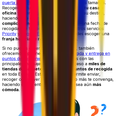
puerta a puerta
para artículos de todos los tamaños.
Recogemos tu paquete
directamente en tu casa u
oficina
y lo entregamos directamente en su destino,
haciendo que el envío sea
sencillo
y
sin
complicaciones
. Siempre puedes elegir una fecha de
recogida que te convenga, y con nuestros servicios
Priority
y
Priority Express
incluso puedes escoger una
franja horaria de recogida preferida
.
Si no puedes esperar a un mensajero, también
ofrecemos opciones flexibles de
recogida y entrega en
puntos de conveniencia
. Al asociarnos con las
principales mensajerías, te damos acceso a
miles de
tiendas de paquetería, taquillas y puntos de recogida
en toda Europa. Esta amplia red te permite enviar,
recoger o devolver tus envíos cuando más te convenga,
haciendo que la entrega de paquetes sea aún
más
cómoda
.