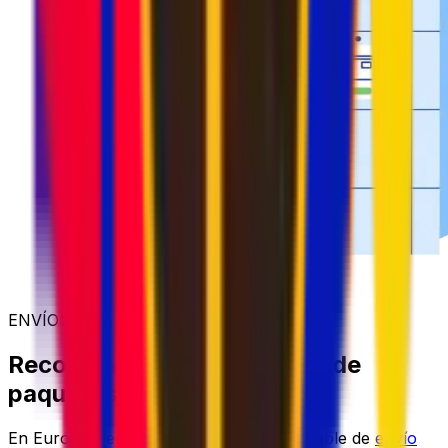
ENVÍOS MÁS SENCILLOS
Recogida y entrega flexible de
paquetes
En Eurosender, ofrecemos un servicio fiable de
envío