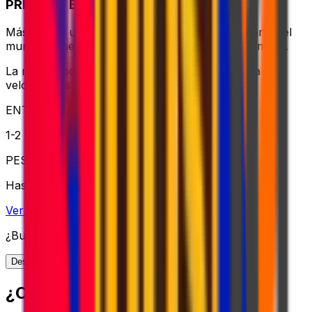
PRIORITY EXPRESS PACKAGE
Más allá de una entrega rápida, en cualquier parte del
mundo – vuela en 24-72 horas con manejo premium.
La mejor opción para envíos globales cuando la
velocidad es crucial
ENTREGA
1-2 días hábiles
PESO
Hasta 70kg
Ver opción
¿Buscas más opciones de envío?
Descubre toda nuestra gama de soluciones
¿CÓMO FUNCIONA?