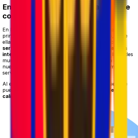
Envíos globales con mensajerías de
confianza
En Eurosender, colaboramos con algunas de las
principales empresas de mensajería del mundo, entre
ellas
DHL
,
UPS
,
FedEx
,
GLS
y
DPD
, para ofrecer
servicios fiables de recogida de paquetes y envíos
internacionales
. Al combinar la experiencia y las redes
mundiales de estos transportistas de confianza con
nuestra avanzada plataforma logística, ofrecemos
servicios
rápidos
,
seguros
y
rentables
.
Al enviar tu paquete a India con Eurosender, siempre
puedes contar con
servicios de mensajería de alta
calidad a precios competitivos
.