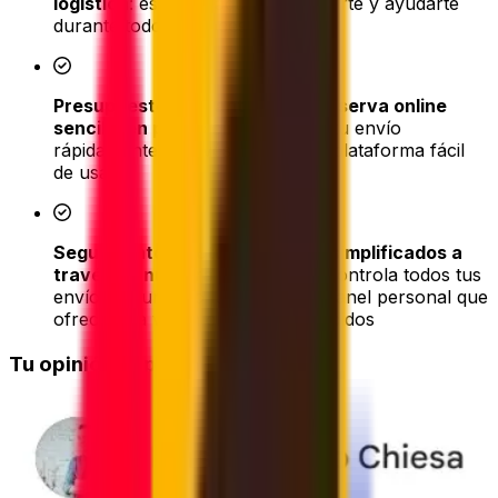
logística
: estamos aquí para asistirte y ayudarte
durante todo el proceso de envío
Presupuestos instantáneos y reserva online
sencilla en pocos clics
: reserva tu envío
rápidamente a través de nuestra plataforma fácil
de usar
Seguimiento y actualizaciones simplificados a
través de nuestra plataforma
: controla todos tus
envíos en un solo lugar con un panel personal que
ofrece una visión clara de tus pedidos
Tu opinión importa