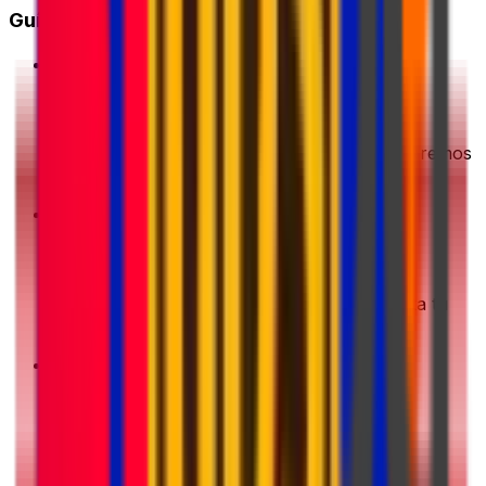
Guía de inicio rápido
1
Obtén una cotización
Introduce los detalles de tu envío. Te mostraremos
las mejores ofertas al instante
2
Elige y paga
Elige tu opción de envío preferida y completa tu
pago de forma segura
3
Empaca y prepara
Prepara tu paquete