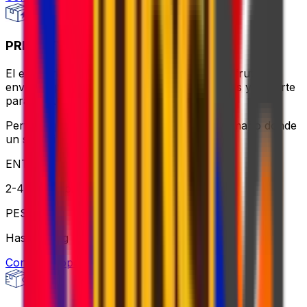
PRIORITY PACKAGE
El equilibrio ideal entre valor y velocidad: disfrute de
envíos rápidos, horarios de recogida flexibles y soporte
para paquetes más pesados.
Perfecto para envíos urgentes o de gran tamaño donde
un servicio fiable es clave
ENTREGA
2-4 días hábiles
PESO
Hasta 70 kg
Consultar opción