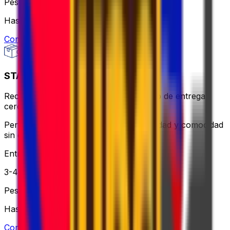
Peso
Hasta 30 kg
Comprobar opción
STANDARD - FLEXI
Recogida el mismo día o utiliza un punto de entrega
cercano: más flexible y aún asequible.
Perfecto para cuando necesitas flexibilidad y comodidad
sin que te cueste un ojo de la cara.
Entrega
3-4 días laborables
Peso
Hasta 30 kg
Comprobar opción