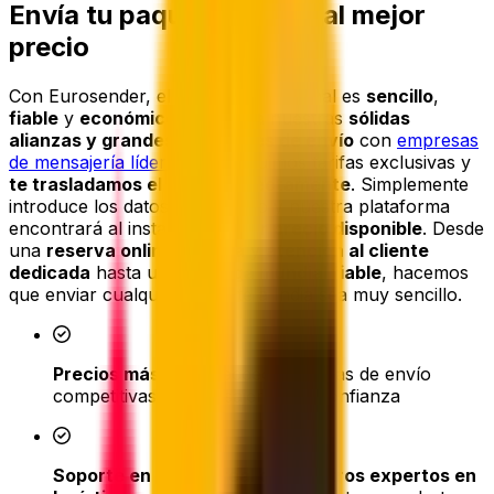
Envía tu paquete a India al mejor
precio
Con Eurosender, el envío internacional es
sencillo
,
fiable
y
económico
. Gracias a nuestras
sólidas
alianzas y grandes volúmenes de envío
con
empresas
de mensajería líderes
, conseguimos tarifas exclusivas y
te trasladamos el ahorro directamente
. Simplemente
introduce los datos de tu envío y nuestra plataforma
encontrará al instante el
mejor precio disponible
. Desde
una
reserva online sencilla
y
atención al cliente
dedicada
hasta una
entrega mundial fiable
, hacemos
que enviar cualquier paquete a India sea muy sencillo.
Precios más bajos
: accede a tarifas de envío
competitivas de mensajerías de confianza
Soporte en tiempo real de nuestros expertos en