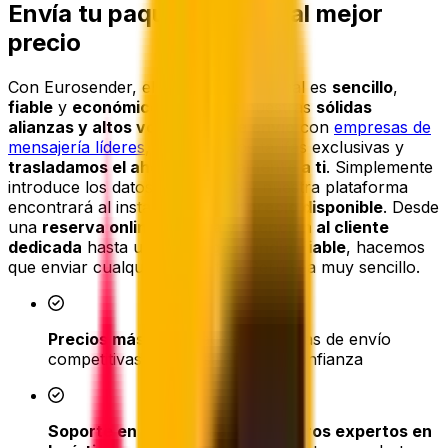
Envía tu paquete a Perú al mejor
precio
Con Eurosender, el envío internacional es
sencillo
,
fiable
y
económico
. Gracias a nuestras
sólidas
alianzas y altos volúmenes de envío
con
empresas de
mensajería líderes
, conseguimos tarifas exclusivas y
trasladamos el ahorro directamente a ti
. Simplemente
introduce los datos de tu envío y nuestra plataforma
encontrará al instante el
mejor precio disponible
. Desde
una
reserva online sencilla
y
atención al cliente
dedicada
hasta una
entrega mundial fiable
, hacemos
que enviar cualquier paquete a Perú sea muy sencillo.
Precios más bajos
: accede a tarifas de envío
competitivas de mensajerías de confianza
Soporte en tiempo real de nuestros expertos en