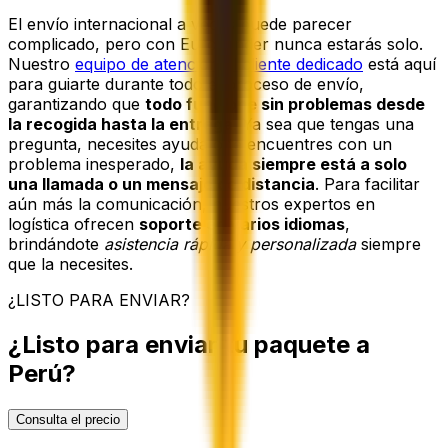
El envío internacional a veces puede parecer
complicado, pero con Eurosender nunca estarás solo.
Nuestro
equipo de atención al cliente dedicado
está aquí
para guiarte durante todo el proceso de envío,
garantizando que
todo funcione sin problemas desde
la recogida hasta la entrega
. Ya sea que tengas una
pregunta, necesites ayuda o te encuentres con un
problema inesperado,
la ayuda siempre está a solo
una llamada o un mensaje de distancia
. Para facilitar
aún más la comunicación, nuestros expertos en
logística ofrecen
soporte en varios idiomas
,
brindándote
asistencia rápida y personalizada
siempre
que la necesites.
¿LISTO PARA ENVIAR?
¿Listo para enviar tu paquete a
Perú?
Consulta el precio