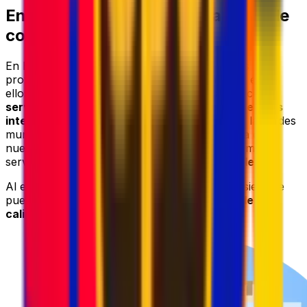
Envíos globales con mensajerías de
confianza
En Eurosender, trabajamos con algunos de los
proveedores de mensajería líderes del mundo, entre
ellos
DHL
,
UPS
,
FedEx
,
GLS
y
DPD
, para ofrecer
servicios fiables de recogida de paquetes y envíos
internacionales
. Al combinar la experiencia y las redes
mundiales de estos transportistas de confianza con
nuestra avanzada plataforma logística, ofrecemos
servicios de envío
rápidos
,
seguros
y
rentables
.
Al enviar tu paquete a Perú con Eurosender, siempre
puedes contar con
servicios de mensajería de alta
calidad a precios competitivos
.