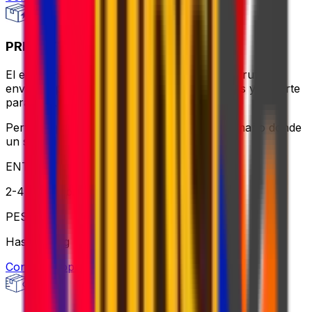
PRIORITY PACKAGE
El equilibrio ideal entre valor y velocidad: disfrute de
envíos rápidos, horarios de recogida flexibles y soporte
para paquetes más pesados.
Perfecto para envíos urgentes o de gran tamaño donde
un servicio fiable es clave
ENTREGA
2-4 días hábiles
PESO
Hasta 70 kg
Consultar opción