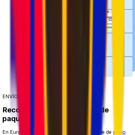
ENVÍOS MÁS SENCILLOS
Recogida y entrega flexible de
paquetes
En Eurosender, ofrecemos un servicio fiable de
envío