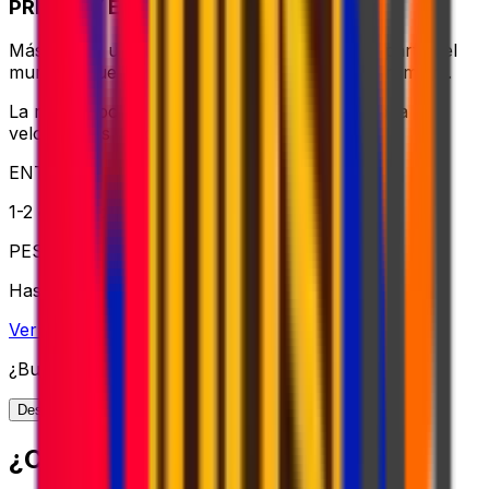
PRIORITY EXPRESS PACKAGE
Más allá de una entrega rápida, en cualquier parte del
mundo – vuela en 24-72 horas con manejo premium.
La mejor opción para envíos globales cuando la
velocidad es crucial
ENTREGA
1-2 días hábiles
PESO
Hasta 70kg
Ver opción
¿Buscas más opciones de envío?
Descubre toda nuestra gama de soluciones
¿CÓMO FUNCIONA?