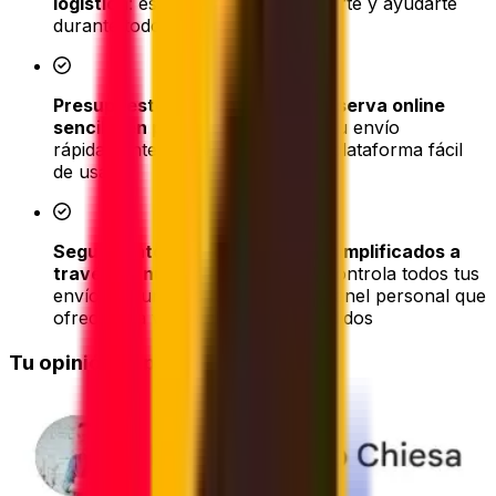
logística
: estamos aquí para asistirte y ayudarte
durante todo el proceso de envío
Presupuestos instantáneos y reserva online
sencilla en pocos clics
: reserva tu envío
rápidamente a través de nuestra plataforma fácil
de usar
Seguimiento y actualizaciones simplificados a
través de nuestra plataforma
: controla todos tus
envíos en un solo lugar con un panel personal que
ofrece una visión clara de tus pedidos
Tu opinión importa