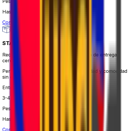
Peso
Hasta 30 kg
Comprobar opción
STANDARD - FLEXI
Recogida el mismo día o utiliza un punto de entrega
cercano: más flexible y aún asequible.
Perfecto para cuando necesitas flexibilidad y comodidad
sin que te cueste un ojo de la cara.
Entrega
3-4 días laborables
Peso
Hasta 30 kg
Comprobar opción