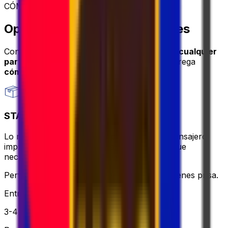
CÓMO ENVIAR
Opciones de envío de paquetes
Con Eurosender, puedes
enviar paquetes a cualquier
parte del mundo
a través de servicios de entrega
cómodos y seguros
.
STANDARD
Lo más asequible y sin complicaciones: el mensajero
imprimirá y traerá la etiqueta por ti, todo lo que
necesitas hacer es empacar y relajarte.
Perfecto si quieres mantenerlo simple y no tienes prisa.
Entrega
3-4 días hábiles