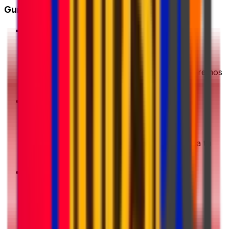
Guía de inicio rápido
1
Obtén una cotización
Introduce los detalles de tu envío. Te mostraremos
las mejores ofertas al instante
2
Elige y paga
Elige tu opción de envío preferida y completa tu
pago de forma segura
3
Empaca y prepara
Prepara tu paquete