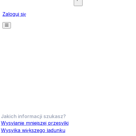
Zaloguj się
Jak wysłać rower kurierem za granicę
Przewieź swój rower kurierem, gdy wybierasz się na
aktywne wakacje lub sprzedajesz rowery i akcesoria
online. Skorzystaj z naszej wiedzy i doświadczenia w
logistyce i znajdź najlepszy sposób wysyłki roweru w
kraju lub za granicę z Eurosender. Dowiedz się, jak
najlepiej wysłać rower kueirem i jak zapakować go do
wysyłki i otrzymaj natychmiastową wycenę na naszej
platformie.
Jakich informacji szukasz?
Wysyłanie mniejszej przesyłki
Wysyłka większego ładunku