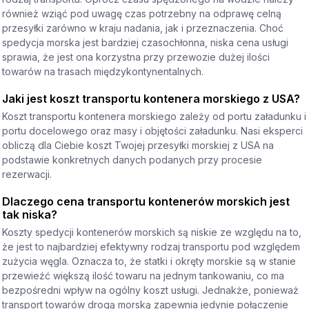
również wziąć pod uwagę czas potrzebny na odprawę celną
przesyłki zarówno w kraju nadania, jak i przeznaczenia. Choć
spedycja morska jest bardziej czasochłonna, niska cena usługi
sprawia, że jest ona korzystna przy przewozie dużej ilości
towarów na trasach międzykontynentalnych.
Jaki jest koszt transportu kontenera morskiego z USA?
Koszt transportu kontenera morskiego zależy od portu załadunku i
portu docelowego oraz masy i objętości załadunku. Nasi eksperci
obliczą dla Ciebie koszt Twojej przesyłki morskiej z USA na
podstawie konkretnych danych podanych przy procesie
rezerwacji.
Dlaczego cena transportu kontenerów morskich jest
tak niska?
Koszty spedycji kontenerów morskich są niskie ze względu na to,
że jest to najbardziej efektywny rodzaj transportu pod względem
zużycia węgla. Oznacza to, że statki i okręty morskie są w stanie
przewieźć większą ilość towaru na jednym tankowaniu, co ma
bezpośredni wpływ na ogólny koszt usługi. Jednakże, ponieważ
transport towarów drogą morską zapewnia jedynie połączenie