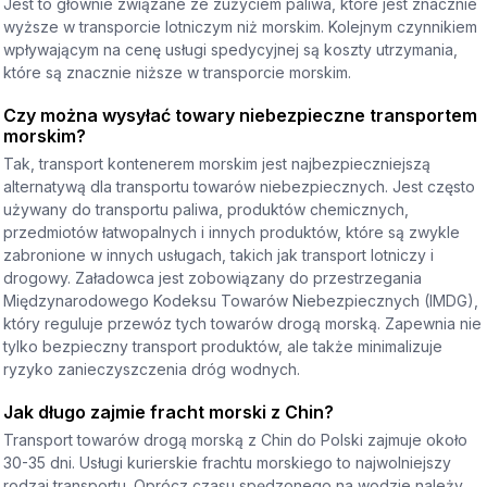
Jest to głównie związane ze zużyciem paliwa, które jest znacznie
wyższe w transporcie lotniczym niż morskim. Kolejnym czynnikiem
wpływającym na cenę usługi spedycyjnej są koszty utrzymania,
które są znacznie niższe w transporcie morskim.
Czy można wysyłać towary niebezpieczne transportem
morskim?
Tak, transport kontenerem morskim jest najbezpieczniejszą
alternatywą dla transportu towarów niebezpiecznych. Jest często
używany do transportu paliwa, produktów chemicznych,
przedmiotów łatwopalnych i innych produktów, które są zwykle
zabronione w innych usługach, takich jak transport lotniczy i
drogowy. Załadowca jest zobowiązany do przestrzegania
Międzynarodowego Kodeksu Towarów Niebezpiecznych (IMDG),
który reguluje przewóz tych towarów drogą morską. Zapewnia nie
tylko bezpieczny transport produktów, ale także minimalizuje
ryzyko zanieczyszczenia dróg wodnych.
Jak długo zajmie fracht morski z Chin?
Transport towarów drogą morską z Chin do Polski zajmuje około
30-35 dni. Usługi kurierskie frachtu morskiego to najwolniejszy
rodzaj transportu. Oprócz czasu spędzonego na wodzie należy