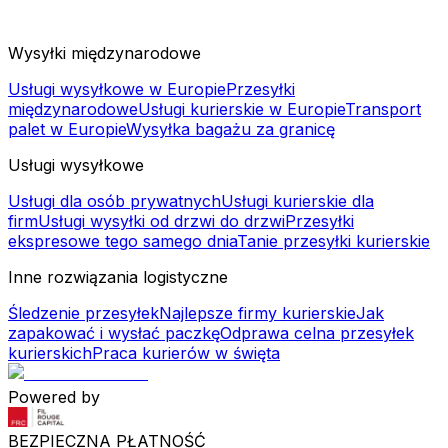
Wysyłki międzynarodowe
Usługi wysyłkowe w Europie
Przesyłki
międzynarodowe
Usługi kurierskie w Europie
Transport
palet w Europie
Wysyłka bagażu za granicę
Usługi wysyłkowe
Usługi dla osób prywatnych
Usługi kurierskie dla
firm
Usługi wysyłki od drzwi do drzwi
Przesyłki
ekspresowe tego samego dnia
Tanie przesyłki kurierskie
Inne rozwiązania logistyczne
Śledzenie przesyłek
Najlepsze firmy kurierskie
Jak
zapakować i wysłać paczkę
Odprawa celna przesyłek
kurierskich
Praca kurierów w święta
Powered by
BEZPIECZNA PŁATNOŚĆ