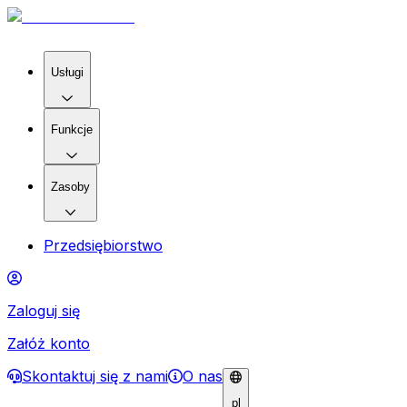
Usługi
Funkcje
Zasoby
Przedsiębiorstwo
Zaloguj się
Załóż konto
Skontaktuj się z nami
O nas
pl