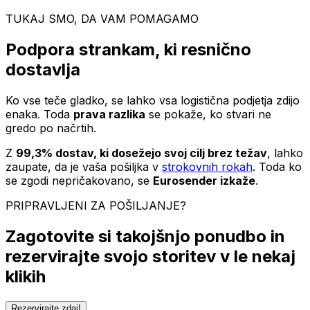
TUKAJ SMO, DA VAM POMAGAMO
Podpora strankam, ki resnično
dostavlja
Ko vse teče gladko, se lahko vsa logistična podjetja zdijo
enaka. Toda
prava razlika
se pokaže, ko stvari ne
gredo po načrtih.
Z
99,3% dostav, ki dosežejo svoj cilj brez težav
, lahko
zaupate, da je vaša pošiljka v
strokovnih rokah
. Toda ko
se zgodi nepričakovano, se
Eurosender izkaže
.
PRIPRAVLJENI ZA POŠILJANJE?
Zagotovite si takojšnjo ponudbo in
rezervirajte svojo storitev v le nekaj
klikih
Rezervirajte zdaj!