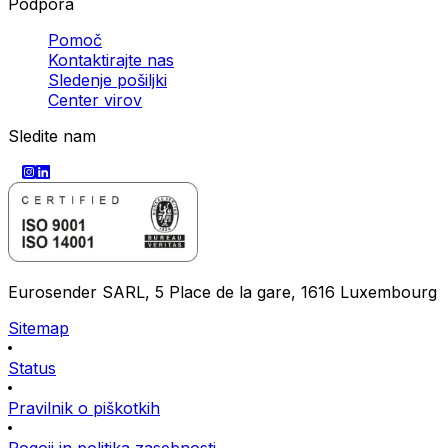
Podpora
Pomoč
Kontaktirajte nas
Sledenje pošiljki
Center virov
Sledite nam
Eurosender SARL, 5 Place de la gare, 1616 Luxembourg
Sitemap
Status
Pravilnik o piškotkih
Pogoji in politika zasebnosti