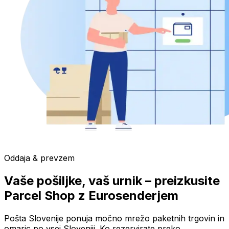
Oddaja & prevzem
Vaše pošiljke, vaš urnik – preizkusite
Parcel Shop z Eurosenderjem
Pošta Slovenije ponuja močno mrežo paketnih trgovin in
omaric po vsej Sloveniji. Ko rezervirate preko