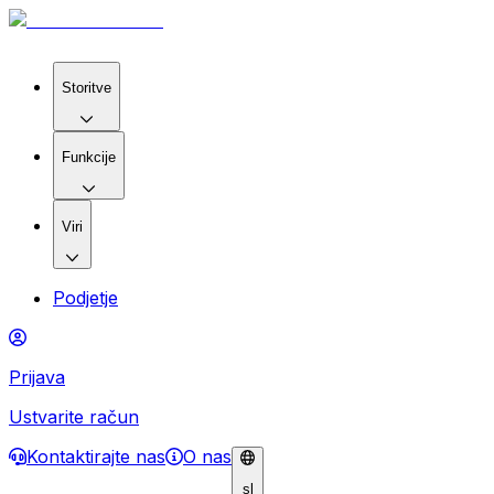
Storitve
Funkcije
Viri
Podjetje
Prijava
Ustvarite račun
Kontaktirajte nas
O nas
sl