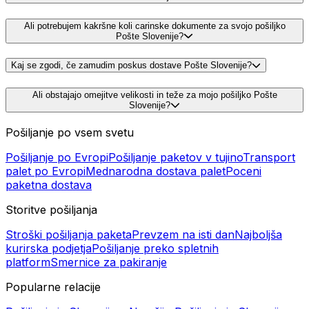
Ali potrebujem kakršne koli carinske dokumente za svojo pošiljko
Pošte Slovenije?
Kaj se zgodi, če zamudim poskus dostave Pošte Slovenije?
Ali obstajajo omejitve velikosti in teže za mojo pošiljko Pošte
Slovenije?
Pošiljanje po vsem svetu
Pošiljanje po Evropi
Pošiljanje paketov v tujino
Transport
palet po Evropi
Mednarodna dostava palet
Poceni
paketna dostava
Storitve pošiljanja
Stroški pošiljanja paketa
Prevzem na isti dan
Najboljša
kurirska podjetja
Pošiljanje preko spletnih
platform
Smernice za pakiranje
Popularne relacije