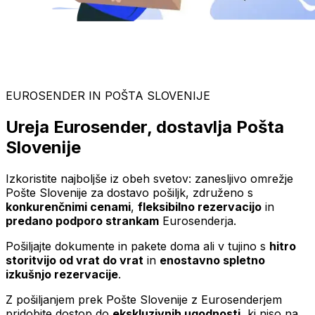
EUROSENDER IN POŠTA SLOVENIJE
Ureja Eurosender, dostavlja Pošta
Slovenije
Izkoristite najboljše iz obeh svetov: zanesljivo omrežje
Pošte Slovenije za dostavo pošiljk, združeno s
konkurenčnimi cenami
,
fleksibilno rezervacijo
in
predano podporo strankam
Eurosenderja.
Pošiljajte dokumente in pakete doma ali v tujino s
hitro
storitvijo od vrat do vrat
in
enostavno spletno
izkušnjo rezervacije
.
Z pošiljanjem prek Pošte Slovenije z Eurosenderjem
pridobite dostop do
ekskluzivnih ugodnosti
, ki niso na