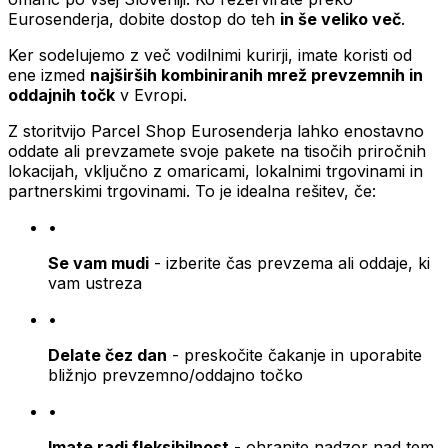
Eurosenderja, dobite dostop do teh
in še veliko več
.
Ker sodelujemo z več vodilnimi kurirji, imate koristi od
ene izmed
najširših kombiniranih mrež prevzemnih in
oddajnih točk
v Evropi.
Z storitvijo Parcel Shop Eurosenderja lahko enostavno
oddate ali prevzamete svoje pakete na tisočih priročnih
lokacijah, vključno z omaricami, lokalnimi trgovinami in
partnerskimi trgovinami. To je idealna rešitev, če:
•
Se vam mudi
- izberite čas prevzema ali oddaje, ki
vam ustreza
•
Delate čez dan
- preskočite čakanje in uporabite
bližnjo prevzemno/oddajno točko
•
Imate radi fleksibilnost
- ohranite nadzor nad tem,