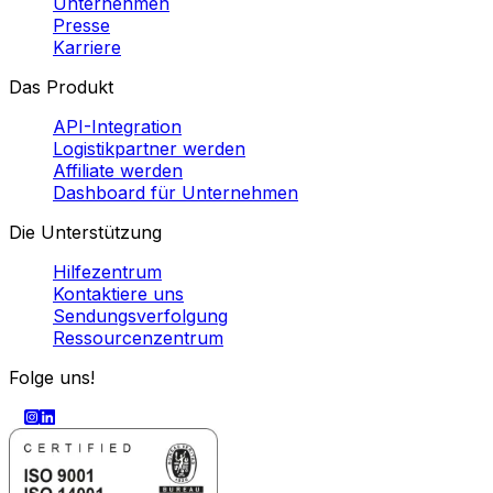
Eurosender SARL, 5 Place de la gare, 1616 Luxembourg
Sitemap
Status
Nutzung von Cookies
Nutzungsbedingungen & Datenschutzrichtlinie