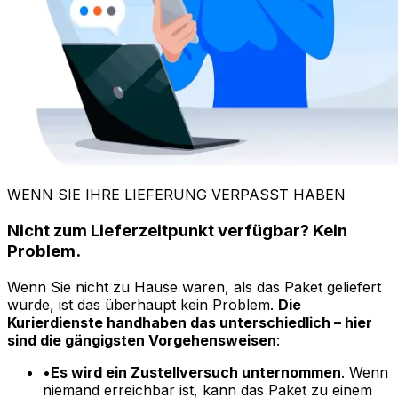
•
Es wird ein Zustellversuch unternommen
. Wenn
niemand erreichbar ist, kann das Paket zu einem
nahe gelegenen Abholpunkt (PUDO) gebracht
werden oder es wird ein zweiter Versuch
unternommen.
•
Falsche Adresse?
Ein zweiter Versuch wird nur
unternommen, wenn die Zustelldaten aktualisiert
werden.
•
Die Pakete bleiben 5 Tage lang im Lager des
Kuriers oder in der Abholstelle
. Wenn sie nicht
abgeholt werden, werden sie an den Absender
zurückgeschickt.
Im unwahrscheinlichen Fall einer fehlgeschlagenen
Zustellung zeigt der Status Ihrer Sendungsverfolgung
deutlich an, ob ein zweiter Versuch unternommen wird
oder wohin das Paket umgeleitet wurde.