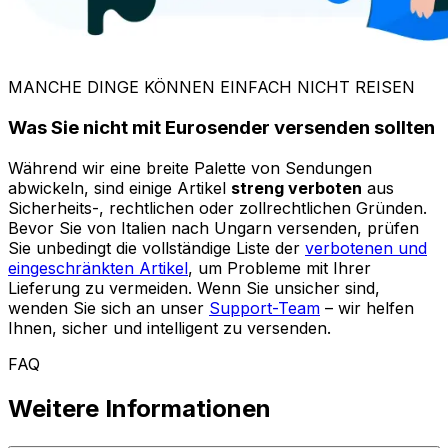
Weitere Informationen
Brauche ich Zolldokumente, wenn ich ein Paket innerhalb Europas
versende?
Werden zusätzliche Kosten erst nach der Buchung bekannt gegeben
oder werden alle Kosten im Voraus angegeben?
Welche Kanäle stehen zur Verfügung, um den Kundensupport zu
kontaktieren?
Ist meine Zahlung sicher?
Gibt es irgendwelche Beschränkungen, wenn ich ein Paket von Italien
nach Ungarn schicken möchte?
Was passiert, wenn meine Sendung von Italien nach Ungarn verloren
geht, sich verspätet oder beschädigt ist?
Was sind die wichtigsten Nachhaltigkeitsinitiativen von Eurosender?
Weltweiter Versand