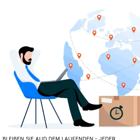
BLEIBEN SIE AUD DEM LAUFENDEN - JEDER
SCHRITT
Wo ist mein Paket? Verfolgen Sie Ihre
Bestellung ganz einfach
Versand von Italien nach Ungarn? Eurosender hält Sie
über jeden Schritt auf dem Laufenden. Sobald Ihr Paket
abgeholt wurde, senden wir Ihnen per E-Mail eine
Sendungsverfolgungsnummer
zu, damit Sie den
Versandstatus in Echtzeit verfolgen können
.
•
Sie wissen immer, wo sich Ihre Sendung befindet
•
Aktualisierungen in Echtzeit, kein Rätselraten
•
Verfolgen Sie Ihr Paket von der Abholung bis zur
Zustellung