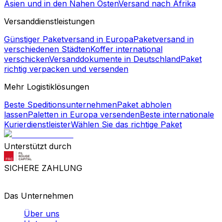
Das Unternehmen
Über uns
Unternehmen
Presse
Karriere
Das Produkt
API-Integration
Logistikpartner werden
Affiliate werden
Dashboard für Unternehmen
Die Unterstützung
Hilfezentrum
Kontaktiere uns
Sendungsverfolgung
Ressourcenzentrum
Folge uns!