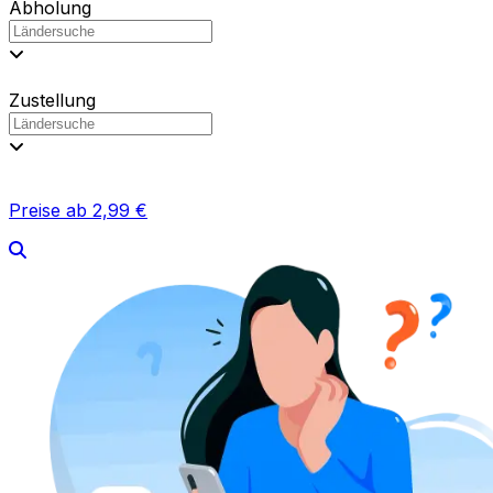
WENN SIE IHRE LIEFERUNG VERPASST HABEN
Nicht zum Lieferzeitpunkt verfügbar? Kein
Problem.
Wenn Sie nicht zu Hause waren, als das Paket geliefert
wurde, ist das überhaupt kein Problem.
Die
Kurierdienste handhaben das unterschiedlich – hier
sind die gängigsten Vorgehensweisen
: