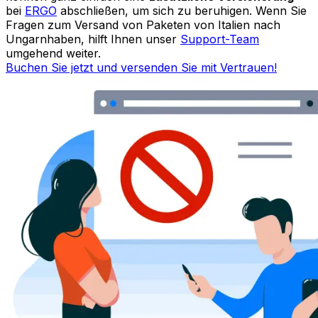
MANCHE DINGE KÖNNEN EINFACH NICHT REISEN
Was Sie nicht mit Eurosender versenden sollten
Während wir eine breite Palette von Sendungen
abwickeln, sind einige Artikel
streng verboten
aus
Sicherheits-, rechtlichen oder zollrechtlichen Gründen.
Bevor Sie von Italien nach Ungarn versenden, prüfen
Sie unbedingt die vollständige Liste der
verbotenen und
eingeschränkten Artikel
, um Probleme mit Ihrer
Lieferung zu vermeiden. Wenn Sie unsicher sind,
wenden Sie sich an unser
Support-Team
– wir helfen
Ihnen, sicher und intelligent zu versenden.
FAQ