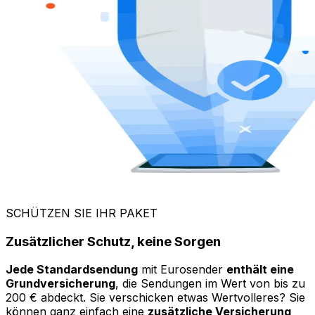
Grundversicherung
, die Sendungen im Wert von bis zu
200 € abdeckt. Sie verschicken etwas Wertvolleres? Sie
können ganz einfach eine
zusätzliche Versicherung
bei
ERGO
abschließen, um sich zu beruhigen. Wenn Sie
Fragen zum Versand von Paketen von Italien nach
Ungarnhaben, hilft Ihnen unser
Support-Team
umgehend weiter.
Buchen Sie jetzt und versenden Sie mit Vertrauen!