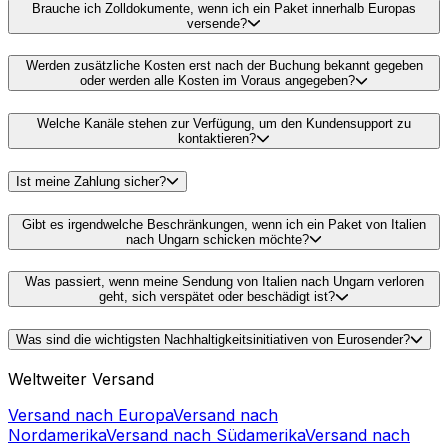
Versand nach Europa
Versand nach
Nordamerika
Versand nach Südamerika
Versand nach
Asien und in den Nahen Osten
Versand nach Afrika
Versanddienstleistungen
Günstiger Paketversand in Europa
Paketversand in
verschiedenen Städten
Koffer international
verschicken
Versanddokumente in Deutschland
Paket
richtig verpacken und versenden
Mehr Logistiklösungen
Beste Speditionsunternehmen
Paket abholen
lassen
Paletten in Europa versenden
Beste internationale
Kurierdienstleister
Wählen Sie das richtige Paket
Unterstützt durch
SICHERE ZAHLUNG