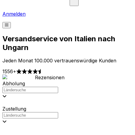
Anmelden
Versandservice von Italien nach
Ungarn
Jeden Monat 100.000 vertrauenswürdige Kunden
1556+
Rezensionen
Faire Preise - Sie wissen von Anfang an, was Sie zahlen
werden
Wo immer Sie brauchen - Wir liefern lokal und
international
Lehnen Sie sich zurück und entspannen Sie sich -
Versand für Sie leicht gemacht