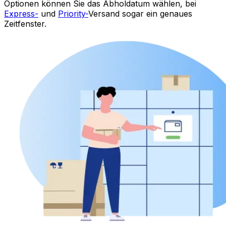
Paketshop mit Eurosender
Die Paketshop-Zustellung ist eine flexible Option für den
Versand von Paketen von Italien nach Ungarn, mit der
Sie
Pakete an bestimmten Orten abholen oder
abgeben
können - z. B. in Paketschließfächern,
Geschäften oder Verbrauchermärkten -, anstatt zu
Hause auf einen Kurier zu warten.
Das ist
ideal
, wenn Sie ein Paket von Italien nach
Ungarn versenden möchten:
•
Sie haben wenig Zeit?
Planen Sie die Abholung
zu Ihrem Wunschtermin.
•
Sie arbeiten von 9 bis 17 Uhr?
Sie müssen nicht
zu Hause warten, sondern können sich für eine
nahe gelegene Abgabestelle oder einen Abholort
entscheiden.
•
Sie möchten flexibel sein?
Genießen Sie weniger