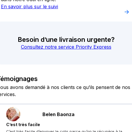
En savoir plus sur le suivi
Besoin d’une livraison urgente?
Consultez notre service Priority Express
Témoignages
ous avons demandé à nos clients ce qu’ils pensent de nos
ervices.
Belen Baonza
C’est très facile
C’est très facile d’envoyer le colis parce qu’on le récupère à la