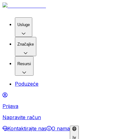
Usluge
Značajke
Resursi
Poduzeće
Prijava
Napravite račun
Kontaktirajte nas
O nama
hr