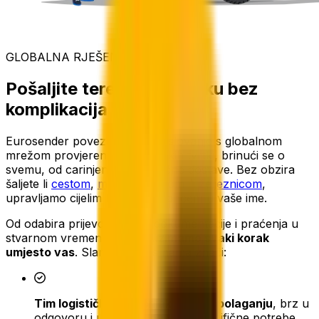
GLOBALNA RJEŠENJA ZA TERET
Pošaljite teret u Njemačku bez
komplikacija
Eurosender povezuje vaše poslovanje s globalnom
mrežom provjerenih špediterskih tvrtki, brinući se o
svemu, od carinjenja do konačne dostave. Bez obzira
šaljete li
cestom
,
morem
,
zrakom
ili
željeznicom
,
upravljamo cijelim logističkim lancem u vaše ime.
Od odabira prijevoznika do dokumentacije i praćenja u
stvarnom vremenu,
mi preuzimamo svaki korak
umjesto vas
. Slanje tereta s nama znači:
Tim logističkih stručnjaka na raspolaganju
, brz u
odgovoru i usmjeren na vaše specifične potrebe