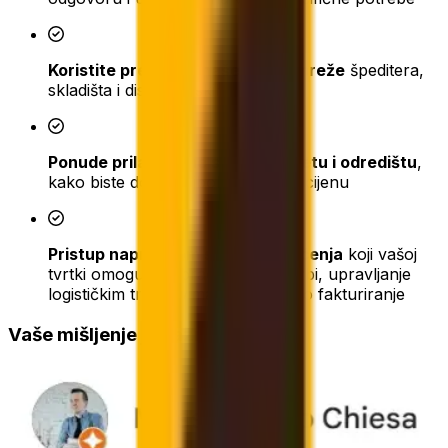
Koristite prednosti naše velike mreže
špeditera,
skladišta i distribucijskih usluga
Ponude prilagođene svakom teretu i odredištu
,
kako biste dobili najbolju moguću cijenu
Pristup naprednom sustavu praćenja
koji vašoj
tvrtki omogućuje praćenje narudžbi, upravljanje
logističkim troškovima i objedinjeno fakturiranje
Vaše mišljenje je važno