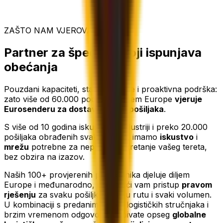
ZAŠTO NAM VJEROVATI
Partner za špediciju koji ispunjava
obećanja
Pouzdani kapaciteti, stabilne cijene i proaktivna podrška:
zato više od 60.000 poduzeća diljem Europe
vjeruje
Eurosenderu za dostavu svojih pošiljaka
.
S više od 10 godina iskustva u industriji i preko 20.000
pošiljaka obrađenih svaki mjesec, imamo
iskustvo
i
mrežu
potrebne za neprekidno kretanje vašeg tereta,
bez obzira na izazov.
Naših 100+ provjerenih prijevoznika djeluje diljem
Europe i međunarodno, pružajući vam pristup
pravom
rješenju
za svaku pošiljku, svaku rutu i svaki volumen.
U kombinaciji s predanim timom logističkih stručnjaka i
brzim vremenom odgovora, dobivate opseg
globalne