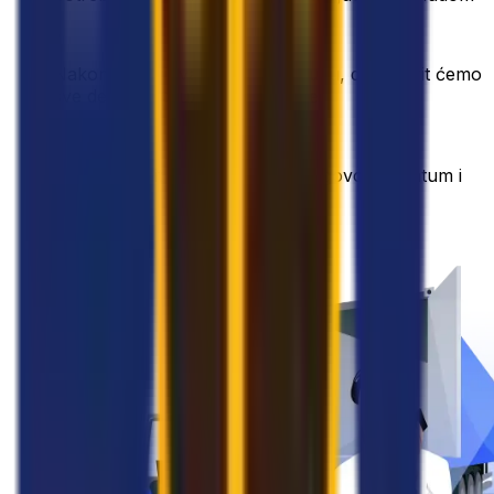
•
Nakon što prihvatite našu ponudu, dogovorit ćemo
sve detalje s pružateljem usluge
•
Vaša roba bit će preuzeta na dogovoreni datum i
adresu