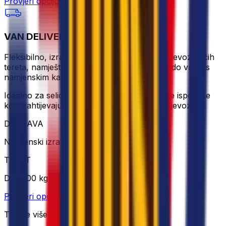
Provjeri opciju
VAN DELIVERY
Fleksibilno, izravno i isplativo rješenje za prijevoz većih
tereta, namještaja ili više predmeta od vrata do vrata s
namjenskim kapacitetom vozila.
Idealno za selidbe, glomazne pošiljke ili hitne isporuke
koje zahtijevaju dodatni prostor i izravan prijevoz.
DOSTAVA
Namjenski izravni prijevoz
TERET
Do 1000 kg
Provjeri opciju
Tražite više opcija za slanje?