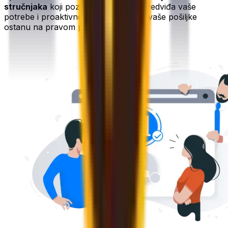
stručnjaka
koji poznaje vaš račun, predviđa vaše
potrebe i proaktivno radi na tome da vaše pošiljke
ostanu na pravom putu.