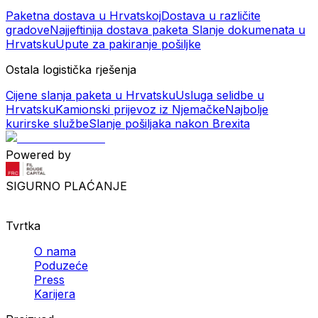
Paketna dostava u Hrvatskoj
Dostava u različite
gradove
Najjeftinija dostava paketa
Slanje dokumenata u
Hrvatsku
Upute za pakiranje pošiljke
Ostala logistička rješenja
Cijene slanja paketa u Hrvatsku
Usluga selidbe u
Hrvatsku
Kamionski prijevoz iz Njemačke
Najbolje
kurirske službe
Slanje pošiljaka nakon Brexita
Powered by
SIGURNO PLAĆANJE
Tvrtka
O nama
Poduzeće
Press
Karijera