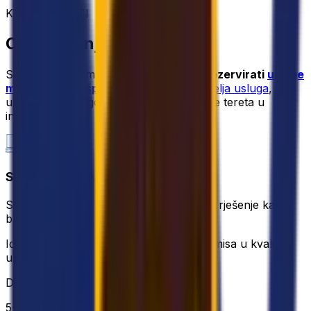
KAKO POSLATI
Opcije slanja dokumenata
S Eurosenderom možete
usporediti i rezervirati
usluge
međunarodne špedicije
od
više pružatelja usluga
,
uključujući prilagođena rješenja za slanje tereta u
inozemstvo.
STANDARD PALLET
Standardna paletna dostava za isplativo rješenje kada
brza dostava nije glavna briga.
Idealno za nehitne pošiljke bez kompromisa u kvaliteti
usluge.
DOSTAVA
5-10 radnih dana