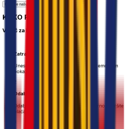
Istražite našu cjelokupnu ponudu rješenja
KAKO RADI?
Vodič za brzi početak
1
Zatražite ponudu
Unesite detalje svoje pošiljke. Odmah ćemo vam
pokazati najbolje ponude
2
Odaberite i platite
Odaberite željenu opciju dostave i sigurno dovršite
plaćanje
3