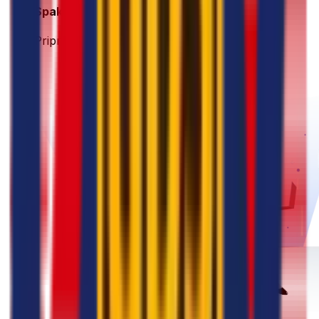
Spakirajte i pripremite
Pripremite svoju pošiljku