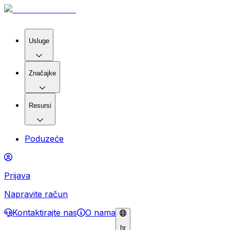
Usluge
Značajke
Resursi
Poduzeće
Prijava
Napravite račun
Kontaktirajte nas
O nama
hr