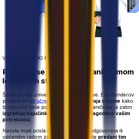
VAŠ LOGISTIČKI PARTNER
Povežite se s našim predanim timom
logističkih stručnjaka
Špedicija nije univerzalno rješenje za sve. Eurosenderov
predani tim
stručnjaka za logistiku
odvaja vrijeme
kako
bi razumio vaše poslovanje, teret i ograničenja, a zatim
izgrađuje najučinkovitije rješenje prilagođeno vašim
potrebama
.
Nećete imati posla s automatiziranim odgovorima ili
općenitim redom za podršku - imat ćete
predani tim