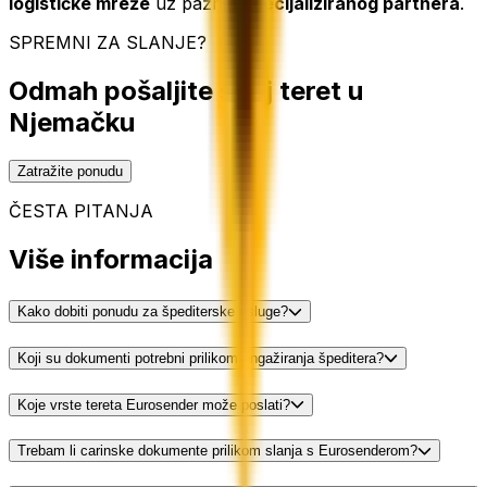
logističke mreže
uz pažnju
specijaliziranog partnera
.
SPREMNI ZA SLANJE?
Odmah pošaljite svoj teret u
Njemačku
Zatražite ponudu
ČESTA PITANJA
Više informacija
Kako dobiti ponudu za špediterske usluge?
Koji su dokumenti potrebni prilikom angažiranja špeditera?
Koje vrste tereta Eurosender može poslati?
Trebam li carinske dokumente prilikom slanja s Eurosenderom?