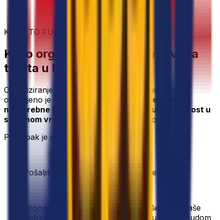
KAKO TO FUNKCIONIRA?
Kako organizirati usluge prijevoza
tereta u Njemačkoj
Organiziranje prijevoza tereta s Eurosenderom
osmišljeno je tako da vam
uštedi vrijeme
,
smanji
nepotrebne troškove
i pruži vam
potpunu vidljivost u
stvarnom vremenu
nad svakom pošiljkom.
Postupak je jednostavan:
•
Pošaljite nam upit s detaljima o vašem teretu
•
Pronaći ćemo najbolje moguće rješenje za vaše
potrebe i javiti vam se s neobvezujućom ponudom