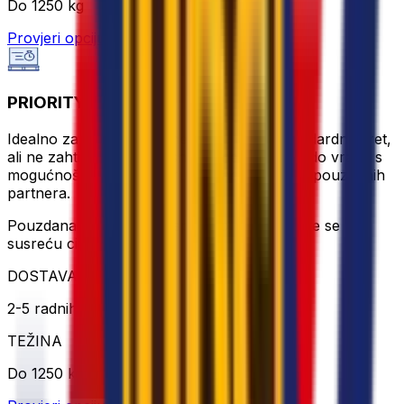
Do 1250 kg
Provjeri opciju
PRIORITY PALLET
Idealno za pošiljke koje ne mogu čekati standardni teret,
ali ne zahtijevaju ekspresne cijene. Od vrata do vrata, s
mogućnošću praćenja i rukovano od strane pouzdanih
partnera.
Pouzdana alternativa ekspresnoj dostavi, gdje se
susreću cijena i točnost.
DOSTAVA
2-5 radnih dana
TEŽINA
Do 1250 kg