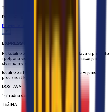
TEŽINA
Do 1250 kg
Provjerite opciju
EXPRESS PALLET
Fleksibilno zakazivanje preuzimanja, dostava u prizemlje
i potpuna vidljivost pošiljke s uključenim praćenjem u
stvarnom vremenu.
Idealno za hitne ili vrijedne pošiljke gdje su vrijeme i
preciznost ključni.
DOSTAVA
1-3 radna dana
TEŽINA