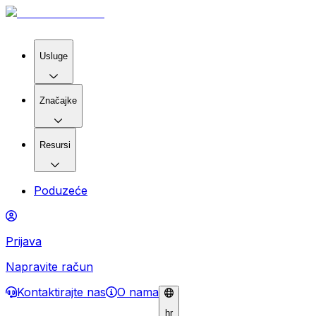
Usluge
Značajke
Resursi
Poduzeće
Prijava
Napravite račun
Kontaktirajte nas
O nama
hr