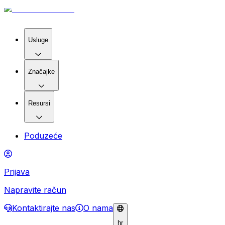
Usluge
Značajke
Resursi
Poduzeće
Prijava
Napravite račun
Kontaktirajte nas
O nama
hr