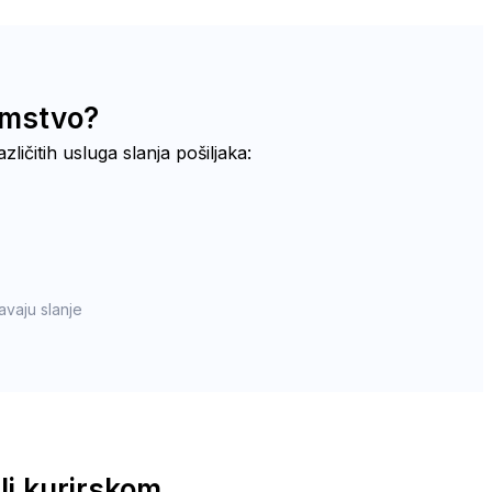
zemstvo?
zličitih usluga slanja pošiljaka:
vaju slanje
li kurirskom