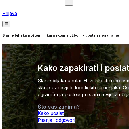
Prijava
Slanje biljaka poštom ili kurirskom službom - upute za pakiranje
Kako zapakirati i posla
Slanje biljaka unutar Hrvatske ili u inoze
slanja uz savjete logističkih stručnjaka. O
ograničenja postoje pri slanju cvijeća i bi
Što vas zanima?
Kako poslati
Pitanja i odgovori