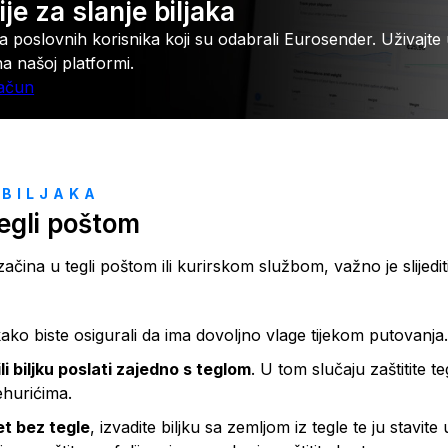
ije za slanje biljaka
a poslovnih korisnika koji su odabrali Eurosender. Uživajte
 našoj platformi.
račun
 BILJAKA
tegli poštom
 začina u tegli poštom ili kurirskom službom, važno je slijedi
ako biste osigurali da ima dovoljno vlage tijekom putovanja
li biljku poslati zajedno s teglom
. U tom slučaju zaštitite 
ehurićima.
et bez tegle
, izvadite biljku sa zemljom iz tegle te ju stavite