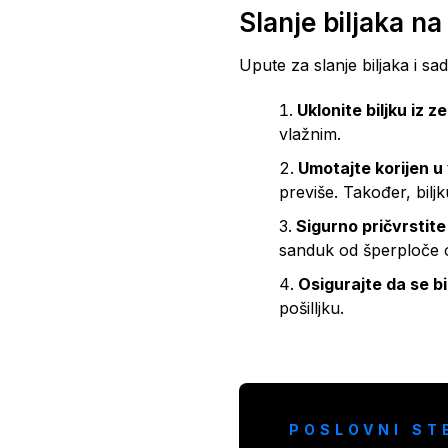
Slanje biljaka na
Upute za slanje biljaka i sa
Uklonite biljku iz z
vlažnim.
Umotajte korijen u
previše. Također, bilj
Sigurno pričvrstite
sanduk od šperploče ok
Osigurajte da se b
pošilljku.
POSLOVNI ST