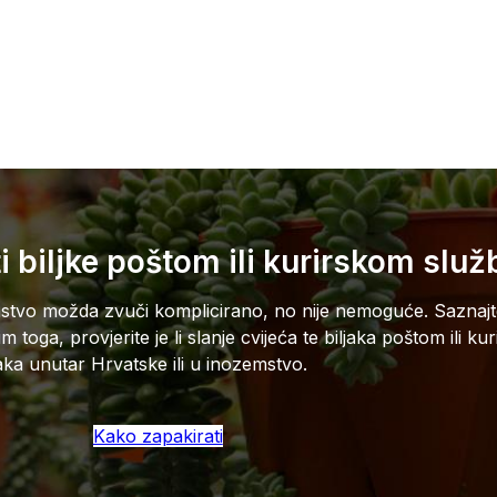
ti biljke poštom ili kurirskom slu
mstvo možda zvuči komplicirano, no nije nemoguće. Saznajte 
sim toga, provjerite je li slanje cvijeća te biljaka poštom il
ljaka unutar Hrvatske ili u inozemstvo.
Kako zapakirati