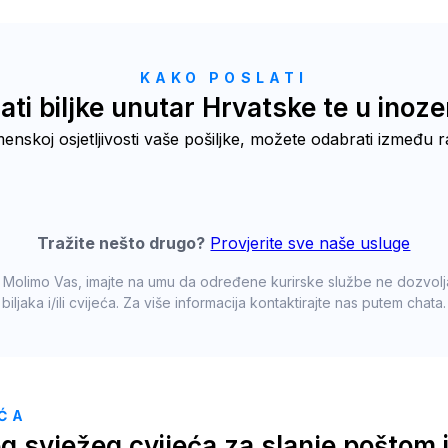
KAKO POSLATI
ati biljke unutar Hrvatske te u ino
menskoj osjetljivosti vaše pošiljke, možete odabrati između ra
Tražite nešto drugo?
Provjerite sve naše usluge
Molimo Vas, imajte na umu da određene kurirske službe ne dozvolja
biljaka i/ili cvijeća. Za više informacija kontaktirajte nas putem chata.
EĆA
g svježeg cvijeća za slanje poštom i