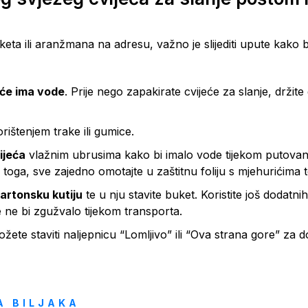
keta ili aranžmana na adresu, važno je slijediti upute kako b
eće ima vode
. Prije nego zapakirate cvijeće za slanje, drži
rištenjem trake ili gumice.
ijeća
vlažnim ubrusima kako bi imalo vode tijekom putovanja
 toga, sve zajedno omotajte u zaštitnu foliju s mjehurićima t
artonsku kutiju
te u nju stavite buket. Koristite još dodatni
 ne bi zgužvalo tijekom transporta.
ožete staviti naljepnicu “Lomljivo” ili “Ova strana gore” za 
A BILJAKA