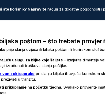
i ste korisnik?
Napravite račun
za dodatne pogodnosti i 
 biljaka poštom – što trebate provjerit
e prije slanja cvijeća ili biljaka poštom ili kurirskom služb
juću uslugu za biljke koje šaljete
– izmjerite dimenzije vaš
gli izračunati troškove slanja pošiljke.
kivani rok isporuke
pri slanju biljaka ili cvijeća kurirskom 
reživjeti u tranzitu.
ati prikupljanje na početku tjedna
. Svakako provjerite im
kate.