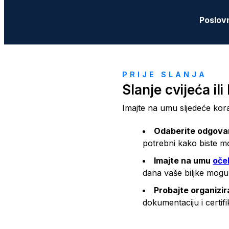
Poslovn
PRIJE SLANJA
Slanje cvijeća ili
Imajte na umu sljedeće korak
Odaberite odgovara
potrebni kako biste mo
Imajte na umu
oče
dana vaše biljke mogu p
Probajte organizir
dokumentaciju i certifi