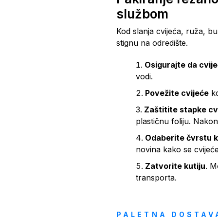
službom
Kod slanja cvijeća, ruža, bu
stignu na odredište.
Osigurajte da cvij
vodi.
Povežite cvijeće
ko
Zaštitite stapke cv
plastičnu foliju. Nakon
Odaberite čvrstu k
novina kako se cvijeće
Zatvorite kutiju
. M
transporta.
PALETNA DOSTAV