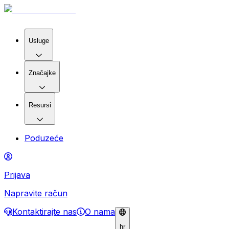
Usluge
Značajke
Resursi
Poduzeće
Prijava
Napravite račun
Kontaktirajte nas
O nama
hr