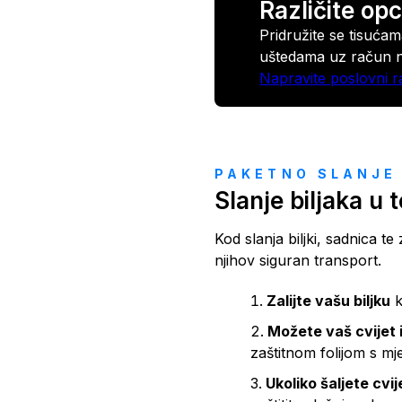
Različite opc
Pridružite se tisućam
uštedama uz račun na
Napravite poslovni 
PAKETNO SLANJE
Slanje biljaka u 
Kod slanja biljki, sadnica te
njihov siguran transport.
Zalijte vašu biljku
k
Možete vaš cvijet i
zaštitnom folijom s mj
Ukoliko šaljete cvij