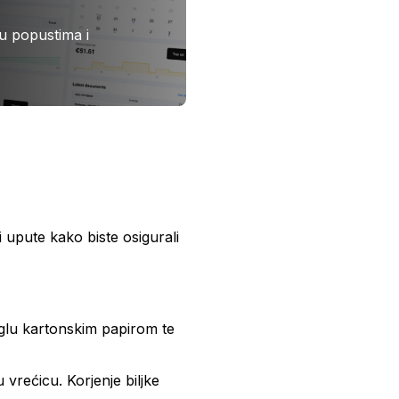
 u popustima i
ti upute kako biste osigurali
.
teglu kartonskim papirom te
 u vrećicu. Korjenje biljke