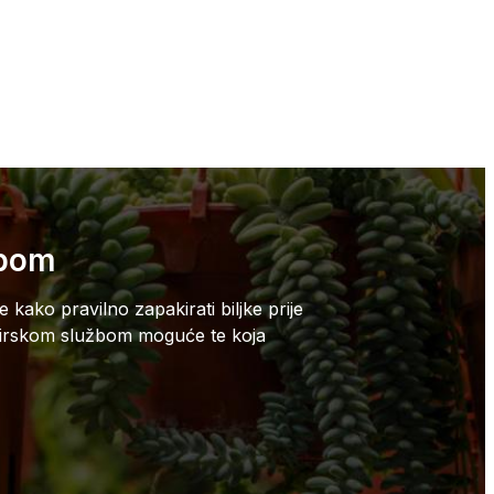
žbom
kako pravilno zapakirati biljke prije
i kurirskom službom moguće te koja