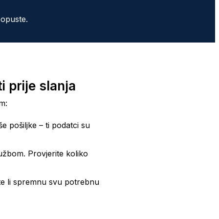
popuste.
i prije slanja
om:
e pošiljke – ti podatci su
službom. Provjerite koliko
ate li spremnu svu potrebnu