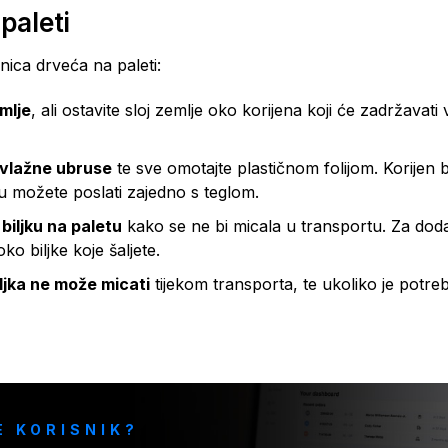
 paleti
dnica drveća na paleti:
emlje
, ali ostavite sloj zemlje oko korijena koji će zadržavati 
 vlažne ubruse
te sve omotajte plastičnom folijom. Korijen b
ku možete poslati zajedno s teglom.
 biljku na paletu
kako se ne bi micala u transportu. Za dodat
o biljke koje šaljete.
iljka ne može micati
tijekom transporta, te ukoliko je potre
E KORISNIK?