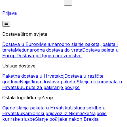
Prijava
Dostava širom svijeta
Dostava u Europi
Međunarodno slanje paketa, paleta i
tereta
Međunarodna dostava do vrata
Dostava paleta u
Europi
Dostava prtljage u inozemstvo
Usluge dostave
Paketna dostava u Hrvatskoj
Dostava u različite
gradove
Najjeftinija dostava paketa
Slanje dokumenata u
Hrvatsku
Upute za pakiranje pošiljke
Ostala logistička rješenja
Cijene slanja paketa u Hrvatsku
Usluga selidbe u
Hrvatsku
Kamionski prijevoz iz Njemačke
Najbolje
kurirske službe
Slanje pošiljaka nakon Brexita