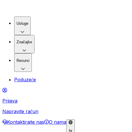
Usluge
Značajke
Resursi
Poduzeće
Prijava
Napravite račun
Kontaktirajte nas
O nama
hr