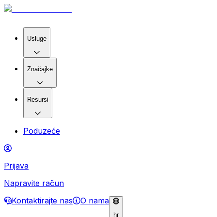
Usluge
Značajke
Resursi
Poduzeće
Prijava
Napravite račun
Kontaktirajte nas
O nama
hr