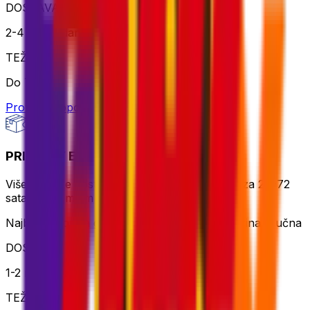
DOSTAVA
2-4 radna dana
TEŽINA
Do 70 kg
Provjerite opciju
PRIORITY EXPRESS PACKAGE
Više od brze dostave, bilo gdje u svijetu – leti za 24-72
sata uz premium rukovanje.
Najbolji izbor za globalnu dostavu kada je brzina ključna
DOSTAVA
1-2 radna dana
TEŽINA