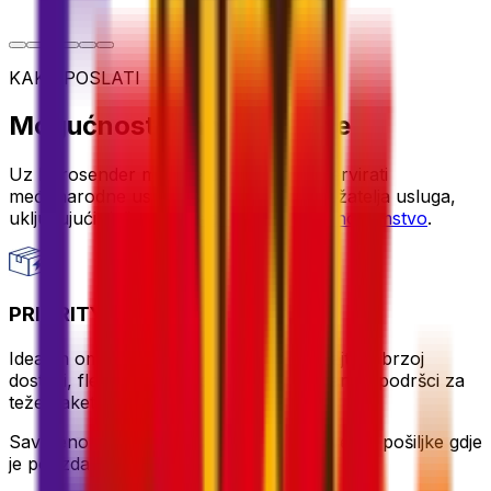
KAKO POSLATI
Mogućnosti slanja prtljage
Uz Eurosender možete usporediti i rezervirati
međunarodne usluge slanja od više pružatelja usluga,
uključujući rješenja za
slanje prtljage u inozemstvo
.
PRIORITY PACKAGE
Idealan omjer vrijednosti i brzine – uživajte u brzoj
dostavi, fleksibilnom vremenu preuzimanja i podršci za
teže pakete.
Savršeno za vremenski osjetljive ili prevelike pošiljke gdje
je pouzdana usluga ključna