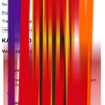
Do 70kg
Provjeri opciju
Tražite više mogućnosti slanja?
Istražite našu cijelu ponudu rješenja
KAKO RADI?
Vodič za brzi početak
1
Zatražite ponudu
Unesite detalje svoje pošiljke. Odmah ćemo vam
pokazati najbolje ponude
2
Odaberite i platite