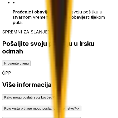
•
Praćenje i obavijesti:
pratite svoju pošiljku u
stvarnom vremenu i primajte obavijesti tijekom
puta.
SPREMNI ZA SLANJE?
Pošaljite svoju prtljagu u Irsku
odmah
Provjerite cijenu
ČPP
Više informacija
Kako mogu poslati svoj kovčeg?
Koju vrstu prtljage mogu poslati u inozemstvo?