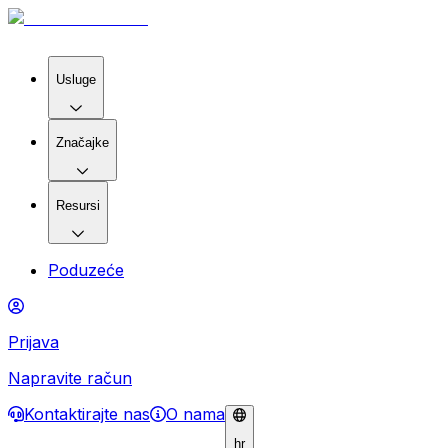
Usluge
Značajke
Resursi
Poduzeće
Prijava
Napravite račun
Kontaktirajte nas
O nama
hr