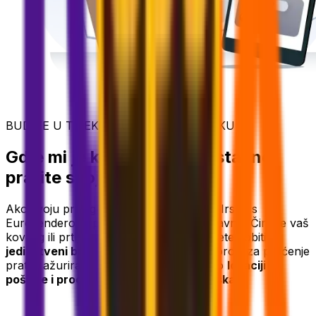
BUDITE U TIJEKU – U SVAKOM KORAKU
Gdje mi je kovčeg? Jednostavno
pratite svoju pošiljku
Ako svoju prtljagu pošaljete unaprijed u Irsku s
Eurosenderom, praćenje je vrlo jednostavno. Čim se vaš
kovčeg ili prtljaga preuzme, e-poštom ćete dobiti
jedinstveni broj za praćenje
. Pomoću broja za praćenje
pratite ažuriranja u stvarnom vremenu o
lokaciji
pošiljke i procijenjenom vremenu dolaska.