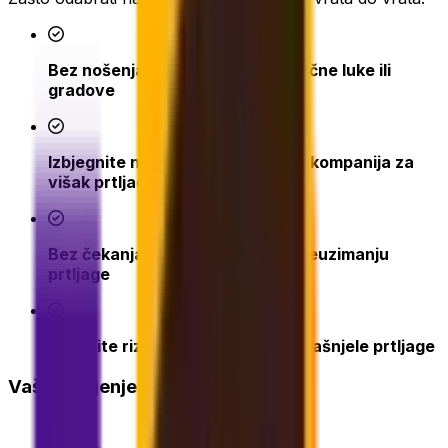
Bez nošenja teških torbi kroz zračne luke ili
gradove
Izbjegnite naknade zrakoplovnih kompanija za
višak prtljage
Bez čekanja pri prijavi na let ili preuzimanju
prtljage
Smanjite rizik od izgubljene ili zakašnjele prtljage
Vaše mišljenje je važno