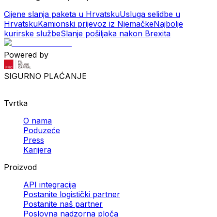
Cijene slanja paketa u Hrvatsku
Usluga selidbe u
Hrvatsku
Kamionski prijevoz iz Njemačke
Najbolje
kurirske službe
Slanje pošiljaka nakon Brexita
Powered by
SIGURNO PLAĆANJE
Tvrtka
O nama
Poduzeće
Press
Karijera
Proizvod
API integracija
Postanite logistički partner
Postanite naš partner
Poslovna nadzorna ploča