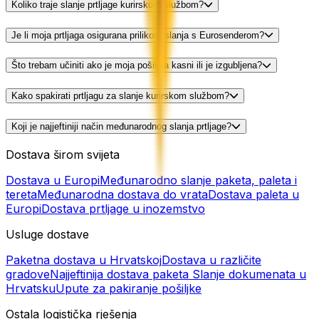
Koliko traje slanje prtljage kurirskom službom?
Je li moja prtljaga osigurana prilikom slanja s Eurosenderom?
Što trebam učiniti ako je moja pošiljka kasni ili je izgubljena?
Kako spakirati prtljagu za slanje kurirskom službom?
Koji je najjeftiniji način međunarodnog slanja prtljage?
Dostava širom svijeta
Dostava u Europi
Međunarodno slanje paketa, paleta i
tereta
Međunarodna dostava do vrata
Dostava paleta u
Europi
Dostava prtljage u inozemstvo
Usluge dostave
Paketna dostava u Hrvatskoj
Dostava u različite
gradove
Najjeftinija dostava paketa
Slanje dokumenata u
Hrvatsku
Upute za pakiranje pošiljke
Ostala logistička rješenja