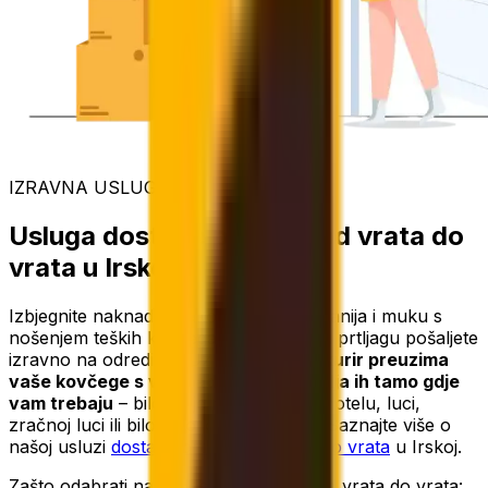
IZRAVNA USLUGA
Usluga dostave prtljage od vrata do
vrata u Irskoj
Izbjegnite naknade zrakoplovnih kompanija i muku s
nošenjem teških kovčega tako da svoju prtljagu pošaljete
izravno na odredište. Uz Eurosender,
kurir preuzima
vaše kovčege s vaše adrese i dostavlja ih tamo gdje
vam trebaju
– bilo da je riječ o stanu, hotelu, luci,
zračnoj luci ili bilo kojoj drugoj lokaciji. Saznajte više o
našoj usluzi
dostave prtljage od vrata do vrata
u Irskoj.
Zašto odabrati našu dostavu prtljage od vrata do vrata: