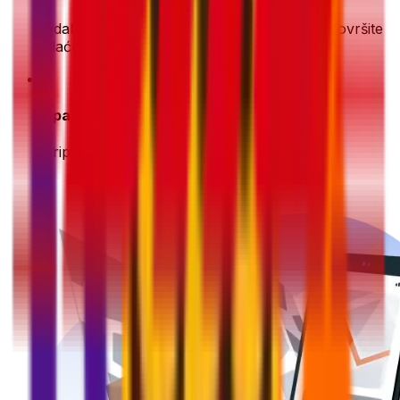
Odaberite željenu opciju dostave i sigurno dovršite
plaćanje
3
Spakirajte i pripremite
Pripremite svoju pošiljku