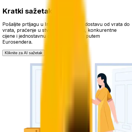
Kratki sažetak
Pošaljite prtljagu u Irsku uz kurirsku dostavu od vrata do
vrata, praćenje u stvarnom vremenu, konkurentne
cijene i jednostavnu online narudžbu putem
Eurosendera.
Kliknite za AI sažetak