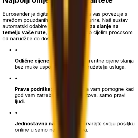
Najbolji omjer cijene i kvalitete
Eurosender je digitalna platforma koja vas povezuje s
mrežom pouzdanih međunarodnih kurira. Naš sustav
automatski odabire
najbolje rješenje za slanje na
temelju vaše rute
, dok mi upravljamo cijelim procesom
od narudžbe do dostave.
•
Odlične cijene:
ostvarite konkurentne cijene slanja
bez muke uspoređivanja više pružatelja usluga.
•
Prava podrška:
naš tim tu je da vam pomogne kad
god vam zatreba – bez chatbotova, samo pravi
ljudi.
•
Jednostavna narudžba:
rezervirajte svoju pošiljku
online u samo nekoliko klikova.