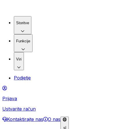
Storitve
Funkcije
Viri
Podjetje
Prijava
Ustvarite račun
Kontaktirajte nas
O nas
sl