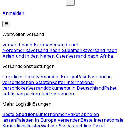
Anmelden
Weltweiter Versand
Versand nach Europa
Versand nach
Nordamerika
Versand nach Südamerika
Versand nach
Asien und in den Nahen Osten
Versand nach Afrika
Versanddienstleistungen
Günstiger Paketversand in Europa
Paketversand in
verschiedenen Städten
Koffer international
verschicken
Versanddokumente in Deutschland
Paket
richtig verpacken und versenden
Mehr Logistiklösungen
Beste Speditionsunternehmen
Paket abholen
lassen
Paletten in Europa versenden
Beste internationale
Kurierdienstleister
Wählen Sie das richtige Paket