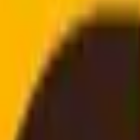
ene prijevoza bez trošenja vremena na usporedbu prijevozn
inteligencije, uključujući glavne detalje usluge, prednosti 