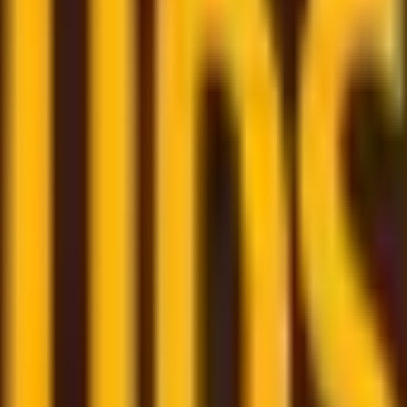
rovjerenih špediterskih tvrtki, brinući se o svemu, od car
čkim lancem u vaše ime.
stvarnom vremenu,
mi preuzimamo svaki korak umjesto vas
odgovoru i usmjeren na vaše specifične potrebe
adišta i distribucijskih usluga
ko biste dobili najbolju moguću cijenu
tki omogućuje praćenje narudžbi, upravljanje logističkim tro