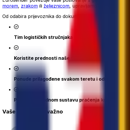
Eurosender povezuje vaše poslovanje s globalnom mrežom p
morem
,
zrakom
ili
željeznicom
, upravljamo cijelim logisti
Od odabira prijevoznika do dokumentacije i praćenja u 
Tim logističkih stručnjaka na raspolaganju
, brz u 
Koristite prednosti naše velike mreže
špeditera, skl
Ponude prilagođene svakom teretu i odredištu
, ka
Pristup naprednom sustavu praćenja
koji vašoj tvr
Vaše mišljenje je važno