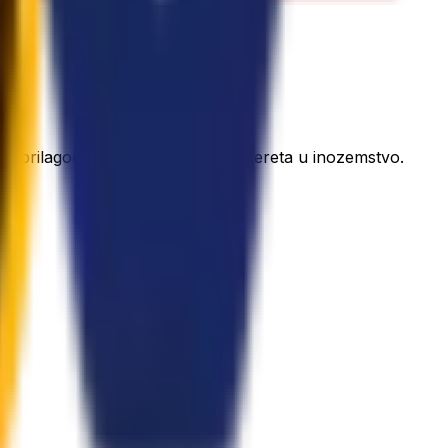
ući prilagođena rješenja za slanje tereta u inozemstvo.