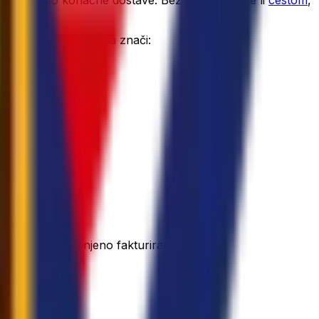
injenja do konačne dostave. Bez obzira šaljete li
cestom
,
. Slanje tereta s nama znači:
škovima i objedinjeno fakturiranje