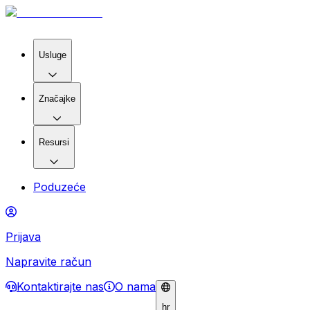
Usluge
Značajke
Resursi
Poduzeće
Prijava
Napravite račun
Kontaktirajte nas
O nama
hr