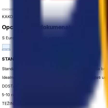
KAKO POSLATI
Opcije slanja dokumenata
S Eurosenderom možete
usporediti i rezervirati
usluge 
STANDARD PALLET
Standardna paletna dostava za isplativo rješenje kada brza
Idealno za nehitne pošiljke bez kompromisa u kvaliteti usl
DOSTAVA
5-10 radnih dana
TEŽINA