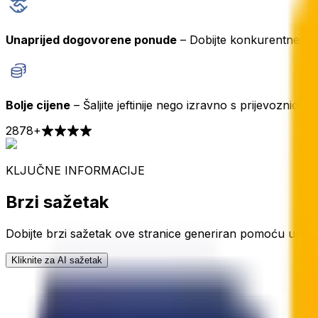
Unaprijed dogovorene ponude
– Dobijte konkurentne cij
Bolje cijene
– Šaljite jeftinije nego izravno s prijevoznicima
2878
+
KLJUČNE INFORMACIJE
Brzi sažetak
Dobijte brzi sažetak ove stranice generiran pomoću umjetne 
Kliknite za AI sažetak