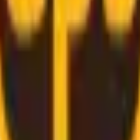
međunarodne špedicije
od
više pružatelja usluga
, uključuj
 dostava nije glavna briga.
uge.