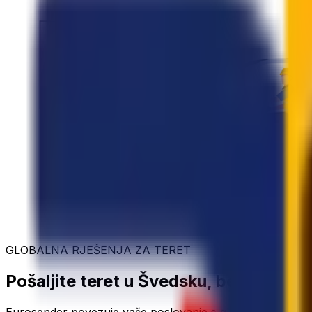
GLOBALNA RJEŠENJA ZA TERET
Pošaljite teret u Švedsku, bez komplik