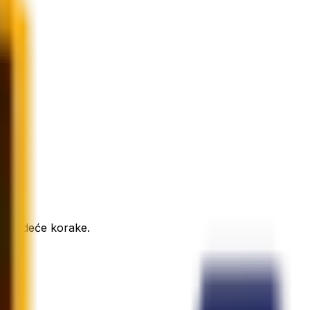
ika.
i sljedeće korake.