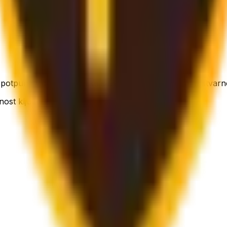
i potpuna vidljivost pošiljke s uključenim praćenjem u stva
nost ključni.