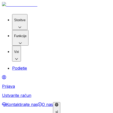
Storitve
Funkcije
Viri
Podjetje
Prijava
Ustvarite račun
Kontaktirajte nas
O nas
sl