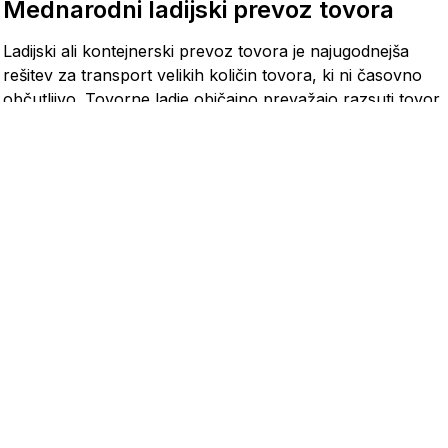
Mednarodni ladijski prevoz tovora
Ladijski ali kontejnerski prevoz tovora je najugodnejša
rešitev za transport velikih količin tovora, ki ni časovno
občutljivo. Tovorne ladje običajno prevažajo razsuti tovor,
naložen v kontejnerje, ki jih lahko napolnijo en ali več
pošiljateljev. Ne glede na to, ali potrebujete prevoz
kompletne (FCL) ali delne kontejnerske (LCL) pošiljke,
lahko pri Eurosenderju za vas poiščemo in organiziramo
zanesljiv ladijski prevoz tovora ali drugo vrsto prevoza.
Prikaži druge vrste prevoza
PREDNOSTI LADIJSKEGA
TRANSPORTA
Kakšne prednosti nudi ladijski prevoz