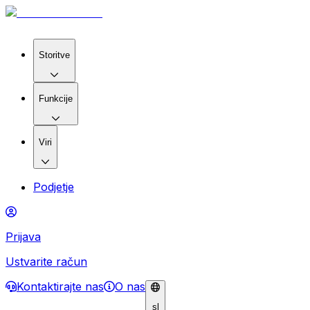
Storitve
Funkcije
Viri
Podjetje
Prijava
Ustvarite račun
Kontaktirajte nas
O nas
sl