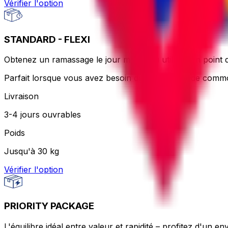
Vérifier l'option
STANDARD - FLEXI
Obtenez un ramassage le jour même ou utilisez un point d
Parfait lorsque vous avez besoin de flexibilité et de comm
Livraison
3-4 jours ouvrables
Poids
Jusqu'à 30 kg
Vérifier l'option
PRIORITY PACKAGE
L'équilibre idéal entre valeur et rapidité – profitez d'un e