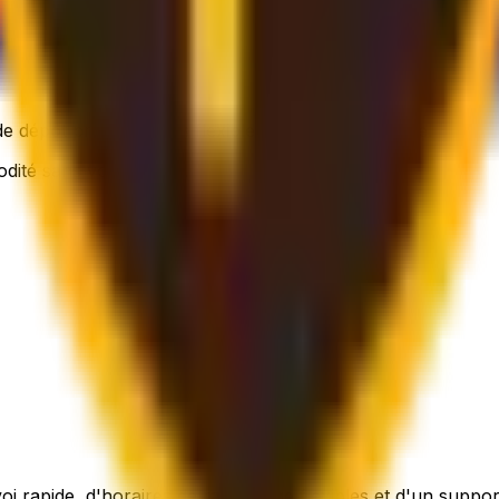
e dépôt proche – plus flexible, toujours abordable.
odité sans vous ruiner.
nvoi rapide, d'horaires de ramassage flexibles et d'un suppor