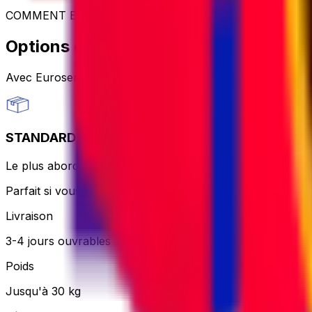
COMMENT EXPÉDIER
Options d'expédition de colis
Avec Eurosender, vous pouvez
envoyer des colis dans 
STANDARD
Le plus abordable et sans tracas – le coursier imprimera e
Parfait si vous voulez rester simple et que vous n'êtes pa
Livraison
3-4 jours ouvrables
Poids
Jusqu'à 30 kg