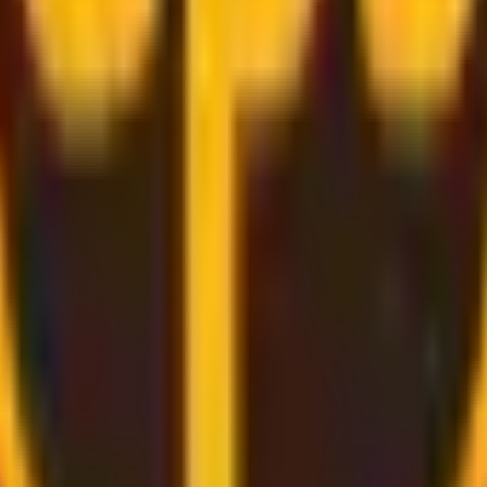
le monde entier
grâce à des services de livraison
pratiques
t apportera l'étiquette pour vous, il ne vous reste plus qu
s pressé.