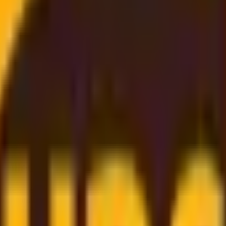
eilleur tarif
iable
et
économique
. Grâce à nos
partenariats solides e
exclusifs et
répercutons directement ces économies sur
x disponible
. De la
réservation en ligne simplifiée
et de l'
a