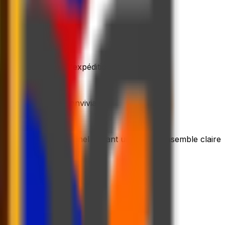
g du processus d'expédition
notre plateforme conviviale
leau de bord personnel offrant une vue d'ensemble claire