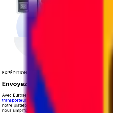
EXPÉDITION INTERNATIONALE ABORDABLE
Envoyez votre colis vers l'Algérie au m
Avec Eurosender, l'expédition internationale est
simple
,
f
transporteurs de premier plan
, nous obtenons des tarifs 
notre plateforme trouvera instantanément le
meilleur pri
nous simplifions l'envoi de tout colis vers l'Algérie.