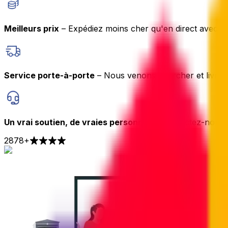
Meilleurs prix
– Expédiez moins cher qu'en direct avec le
Service porte-à-porte
– Nous venons chercher et livrer 
Un vrai soutien, de vraies personnes
– Contactez-nous p
2878
+