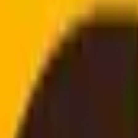
s transporteurs
directement à votre porte
ar chat, téléphone ou e-mail, aucune connexion n'est néc