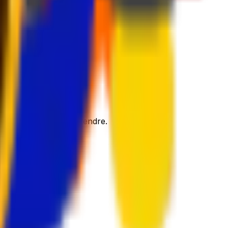
 et sécurisés
.
'à emballer et vous détendre.