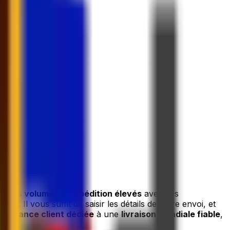
t à nos volumes d'expédition élevés
avec des
 vous
. Il vous suffit de saisir les détails de votre envoi, et
ssistance client dédiée
à une
livraison mondiale fiable
,