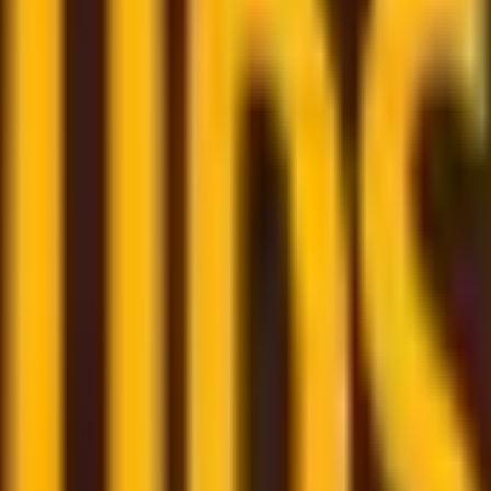
étitifs auprès de transporteurs de confiance
tique
– nous sommes là pour vous accompagner tout au lon
 quelques clics
- réservez votre envoi rapidement grâce à 
me
– suivez tous vos envois au même endroit grâce à un tab