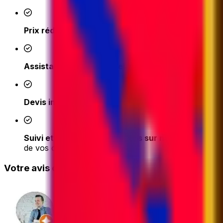
Prix réduits
- accédez à des tarifs d'expédition comp
Assistance en temps réel de nos experts en logis
Devis instantané et réservation en ligne facile en
Suivi et mises à jour simplifiés sur notre platefor
de vos commandes
Votre avis compte