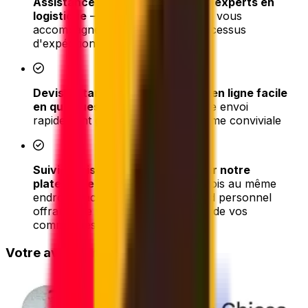
Assistance en temps réel de nos experts en
logistique
– nous sommes là pour vous
accompagner tout au long du processus
d'expédition
Devis instantané et réservation en ligne facile
en quelques clics
- réservez votre envoi
rapidement grâce à notre plateforme conviviale
Suivi et mises à jour simplifiés sur notre
plateforme
– suivez tous vos envois au même
endroit grâce à un tableau de bord personnel
offrant une vue d'ensemble claire de vos
commandes
Votre avis compte