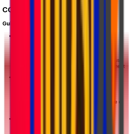
COMMENT ÇA MARCHE ?
Guide de démarrage rapide
1
Obtenez un devis
Saisissez les détails de votre envoi. Nous vous
montrerons les meilleures offres instantanément
2
Choisissez et payez
Choisissez votre option d'expédition préférée et
effectuez votre paiement en toute sécurité
3
Emballez et préparez