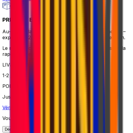
PRIORITY EXPRESS PACKAGE
Au-delà de la livraison rapide, partout dans le monde –
expédié en 24-72 heures avec un traitement premium.
Le meilleur choix pour l'expédition mondiale lorsque la
rapidité est essentielle
LIVRAISON
1-2 jours ouvrables
POIDS
Jusqu'à 70kg
Vérifier l'option
Vous cherchez d'autres options d'expédition ?
Découvrez toutes nos solutions