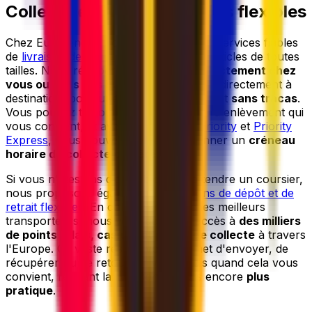
Collecte et livraison de colis flexibles
Chez Eurosender, nous proposons des services fiables
de
livraison de porte à porte
pour des articles de toutes
tailles. Nous récupérons votre colis
directement chez
vous ou dans vos bureaux
et le livrons directement à
destination, pour une expédition
simple
et
sans tracas
.
Vous pouvez toujours choisir une date d'enlèvement qui
vous convient, et avec nos services
Priority
et
Priority
Express
, vous pouvez même sélectionner un
créneau
horaire de collecte préféré
.
Si vous n'êtes pas disponible pour attendre un coursier,
nous proposons également des
options de dépôt et de
retrait flexibles
. En collaborant avec les meilleurs
transporteurs, nous vous donnons accès à
des milliers
de points relais, casiers et points de collecte
à travers
l'Europe. Ce vaste réseau vous permet d'envoyer, de
récupérer ou de retourner vos envois quand cela vous
convient, rendant la livraison de colis encore
plus
pratique
.