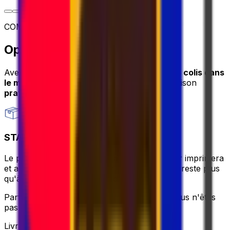
COMMENT EXPÉDIER
Options d'expédition de colis
Avec Eurosender, vous pouvez
envoyer des colis dans
le monde entier
grâce à des services de livraison
pratiques et sécurisés
.
STANDARD
Le plus abordable et sans tracas – le coursier imprimera
et apportera l'étiquette pour vous, il ne vous reste plus
qu'à emballer et vous détendre.
Parfait si vous voulez rester simple et que vous n'êtes
pas pressé.
Livraison