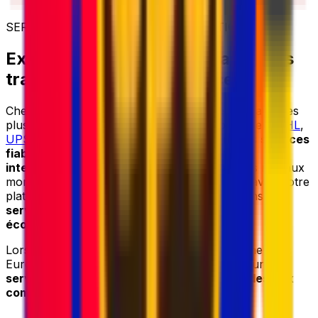
SERVICES DE MESSAGERIE INTERNATIONALE
Expédition internationale avec des
transporteurs de confiance
Chez Eurosender, nous collaborons avec certains des
plus grands transporteurs au monde, notamment
DHL
,
UPS
,
FedEx
,
GLS
et
DPD
, pour vous offrir des
services
fiables de collecte de colis et d'expédition
internationale
. En combinant l'expertise et les réseaux
mondiaux de ces transporteurs de confiance avec notre
plateforme logistique avancée, nous proposons des
services d'expédition rapides
,
sécurisés
et
économiques
.
Lorsque vous envoyez votre colis vers la Chine avec
Eurosender, vous pouvez toujours compter sur des
services de messagerie de haute qualité à des prix
compétitifs
.