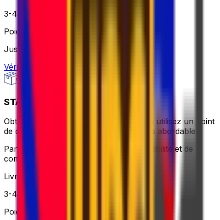
3-4 jours ouvrables
Poids
Jusqu'à 30 kg
Vérifier l'option
STANDARD - FLEXI
Obtenez un ramassage le jour même ou utilisez un point
de dépôt proche – plus flexible, toujours abordable.
Parfait lorsque vous avez besoin de flexibilité et de
commodité sans vous ruiner.
Livraison
3-4 jours ouvrables
Poids