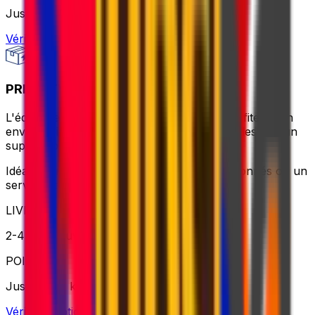
Jusqu'à 30 kg
Vérifier l'option
PRIORITY PACKAGE
L'équilibre idéal entre valeur et rapidité – profitez d'un
envoi rapide, d'horaires de ramassage flexibles et d'un
support pour les colis plus lourds.
Idéal pour les envois urgents ou surdimensionnés où un
service fiable est essentiel
LIVRAISON
2-4 jours ouvrables
POIDS
Jusqu'à 70 kg
Vérifier l'option