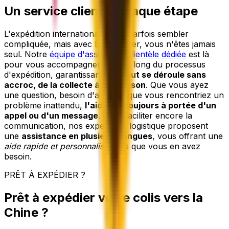
Un service client à chaque étape
L'expédition internationale peut parfois sembler
compliquée, mais avec Eurosender, vous n'êtes jamais
seul. Notre
équipe d'assistance clientèle dédiée
est là
pour vous accompagner tout au long du processus
d'expédition, garantissant que
tout se déroule sans
accroc, de la collecte à la livraison
. Que vous ayez
une question, besoin d'aide, ou que vous rencontriez un
problème inattendu,
l'aide est toujours à portée d'un
appel ou d'un message
. Pour faciliter encore la
communication, nos experts en logistique proposent
une
assistance en plusieurs langues
, vous offrant une
aide rapide et personnalisée
dès que vous en avez
besoin.
PRÊT À EXPÉDIER ?
Prêt à expédier votre colis vers la
Chine ?