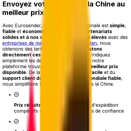
Envoyez votre colis vers la Chine au
meilleur prix
Avec Eurosender, l'expédition internationale est
simple
,
fiable
et
économique
. Grâce à nos
partenariats
solides et à nos volumes d'expédition élevés
avec des
entreprises de messagerie de premier plan
, nous
obtenons des tarifs exclusifs et
répercutons
directement ces économies sur vous
. Indiquez
simplement les détails de votre envoi, et notre
plateforme trouvera instantanément le
meilleur prix
disponible
. De la
réservation en ligne facile
et du
support client dédié
à une
livraison mondiale fiable
,
nous simplifions l'envoi de tout colis vers la Chine.
Prix réduits
- accédez à des tarifs d'expédition
compétitifs auprès de transporteurs de confiance