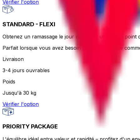
Vérifier l'option
STANDARD - FLEXI
Obtenez un ramassage le jour même ou utilisez un point d
Parfait lorsque vous avez besoin de flexibilité et de comm
Livraison
3-4 jours ouvrables
Poids
Jusqu'à 30 kg
Vérifier l'option
PRIORITY PACKAGE
L'équilibre idéal entre valeur et rapidité – profitez d'un e