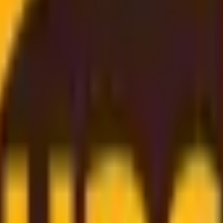
lleur tarif
iable
et
économique
. Grâce à nos
partenariats solides e
exclusifs et
vous faisons bénéficier directement de ces 
rix disponible
. De la
réservation en ligne simplifiée
et du