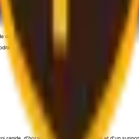
e dépôt proche – plus flexible, toujours abordable.
odité sans vous ruiner.
nvoi rapide, d'horaires de ramassage flexibles et d'un suppor