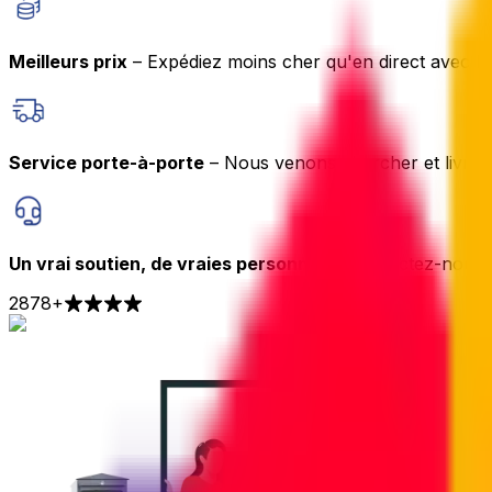
Meilleurs prix
– Expédiez moins cher qu'en direct avec le
Service porte-à-porte
– Nous venons chercher et livrer 
Un vrai soutien, de vraies personnes
– Contactez-nous p
2878
+