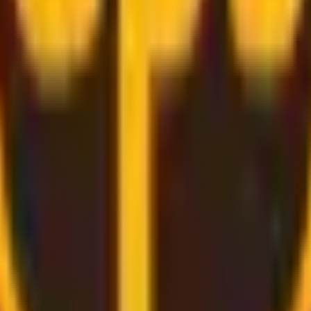
le monde entier
grâce à des services de livraison
pratiques
t apportera l'étiquette pour vous, il ne vous reste plus qu
s pressé.