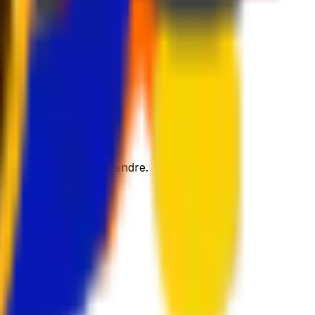
 et sécurisés
.
'à emballer et vous détendre.