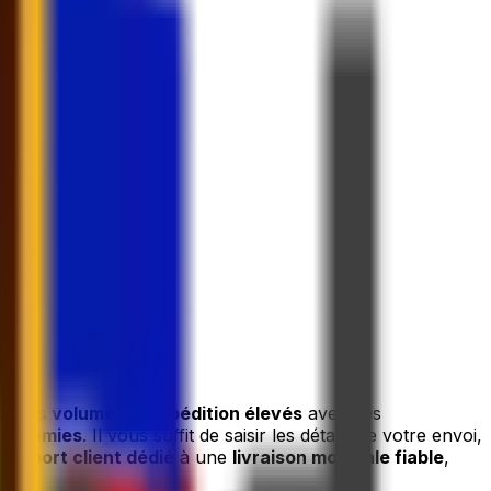
t à nos volumes d'expédition élevés
avec des
économies
. Il vous suffit de saisir les détails de votre envoi,
support client dédié
à une
livraison mondiale fiable
,