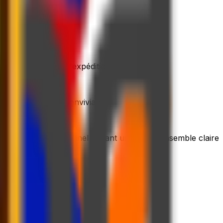
g du processus d'expédition
notre plateforme conviviale
leau de bord personnel offrant une vue d'ensemble claire