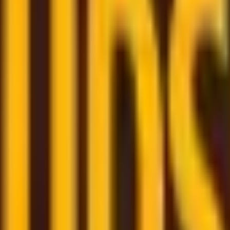
étitifs auprès de transporteurs de confiance
tique
– nous sommes là pour vous accompagner tout au lon
 quelques clics
- réservez votre envoi rapidement grâce à 
me
– suivez tous vos envois au même endroit grâce à un tab