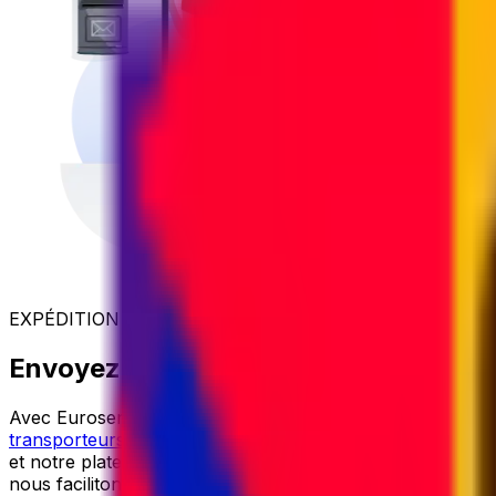
EXPÉDITION INTERNATIONALE ABORDABLE
Envoyez votre colis vers le Togo au mei
Avec Eurosender, l'expédition internationale est
simple
,
f
transporteurs de premier plan
, nous obtenons des tarifs 
et notre plateforme trouvera instantanément le
meilleur p
nous facilitons l'envoi de tout colis vers le Togo.