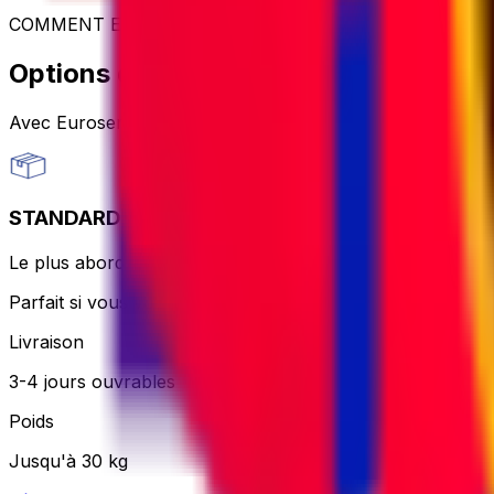
COMMENT EXPÉDIER
Options d'expédition de colis
Avec Eurosender, vous pouvez
envoyer des colis dans 
STANDARD
Le plus abordable et sans tracas – le coursier imprimera e
Parfait si vous voulez rester simple et que vous n'êtes pa
Livraison
3-4 jours ouvrables
Poids
Jusqu'à 30 kg