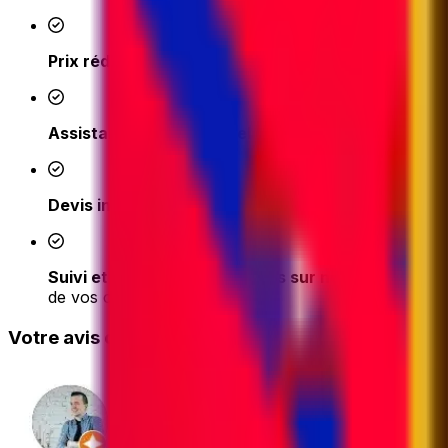
Prix réduits
- accédez à des tarifs d'expédition comp
Assistance en temps réel de nos experts en logis
Devis instantané et réservation en ligne facile en
Suivi et mises à jour simplifiés sur notre platefor
de vos commandes
Votre avis compte