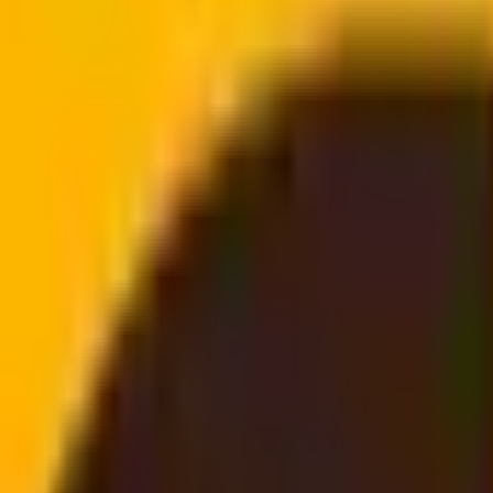
s transporteurs
directement à votre porte
ar chat, téléphone ou e-mail, aucune connexion n'est néc