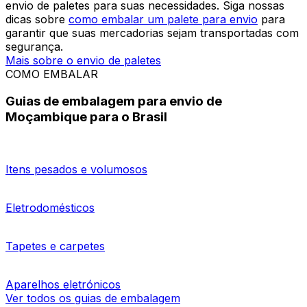
pertences durante a viagem, garantindo que sua
bagagem chegue intacta.
Mais sobre o envio de bagagem
Transporte de carga de Moçambique para o
Brasil
A Eurosender oferece envio de paletes de Moçambique
para o Brasil e outros destinos internacionais para
empresas e indivíduos. Nossa plataforma fácil de usar
fornecerá uma estimativa de preço personalizada e sem
compromisso e o combinará com o melhor serviço de
envio de paletes para suas necessidades. Siga nossas
dicas sobre
como embalar um palete para envio
para
garantir que suas mercadorias sejam transportadas com
segurança.
Mais sobre o envio de paletes
COMO EMBALAR
Guias de embalagem para envio de
Moçambique para o Brasil