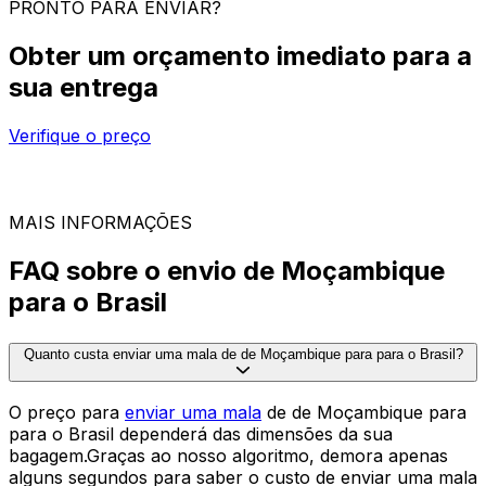
Itens pesados e volumosos
Eletrodomésticos
Tapetes e carpetes
Aparelhos eletrónicos
Ver todos os guias de embalagem
PRONTO PARA ENVIAR?
Obter um orçamento imediato para a
sua entrega
Verifique o preço
30.000
+
opiniões
& outros sites
MAIS INFORMAÇÕES