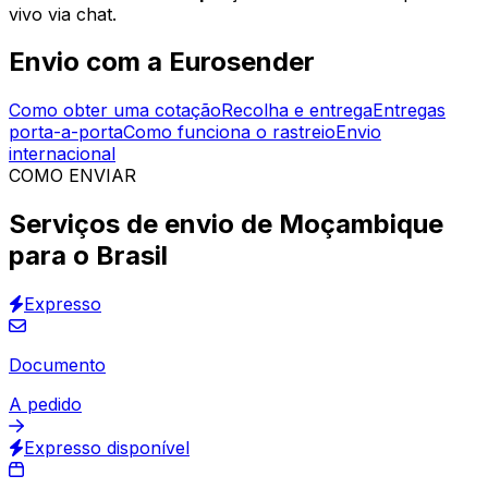
Preços imediatos
Empresas transportadoras verificadas
Envio assegurado
30.000
+
opiniões
& outros sites
A Eurosender é a plataforma de confiança de mais de
60.000 empresas, que organizam envios
de
Moçambique para o Brasil
e para outros destinos.
Gerenciamos todos os detalhes da sua entrega e
encontramos soluções para qualquer necessidade de
envio.
Calculadora de preços instantânea
. Suporte ao
vivo via chat.
Envio com a Eurosender
Como obter uma cotação
Recolha e entrega
Entregas
porta-a-porta
Como funciona o rastreio
Envio
internacional
COMO ENVIAR
Serviços de envio de Moçambique