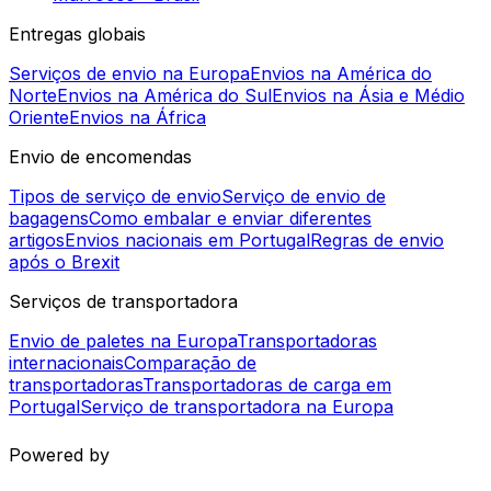
Rotas de envio globais:
Portugal (continente) - México
Argentina - Brasil
Angola - Zâmbia
Brasil - Egito
Guiana - Portugal (continente)
Canadá - Portugal (continente)
Brasil - Suécia
Bélgica - Brasil
Brasil - Japão
Marrocos - Brasil
Entregas globais
Serviços de envio na Europa
Envios na América do
Norte
Envios na América do Sul
Envios na Ásia e Médio
Oriente
Envios na África
Envio de encomendas
Tipos de serviço de envio
Serviço de envio de
bagagens
Como embalar e enviar diferentes