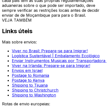
obter uma cotação instantânea com a Eurosender, insira
a sua rota de envio na nossa ferramenta de reservas e
escolha entre os serviços disponíveis para obter um
preço para enviar de de Moçambique para para o Brasil.
O que não pode ser enviado de de Moçambique para para o Brasil?
Os itens listados como
restritos ou proibidos para envio
pela empresa de courier ou pelas regulamentações
locais de importação/exportação não podem ser
enviados de de Moçambique para para o Brasil. Como
cada país tem as suas próprias regulamentações
aduaneiras sobre o que pode ser importado, deve
sempre verificar as restrições locais antes de decidir
enviar de de Moçambique para para o Brasil.
VEJA TAMBÉM
Links úteis
Mais sobre envios:
Viver no Brasil: Prepare-se para Imigrar!