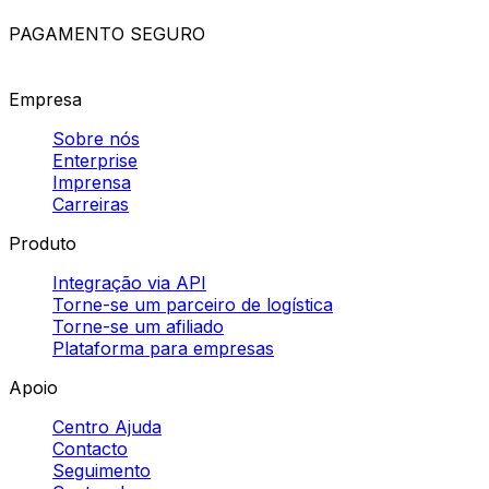
artigos
Envios nacionais em Portugal
Regras de envio
após o Brexit
Serviços de transportadora
Envio de paletes na Europa
Transportadoras
internacionais
Comparação de
transportadoras
Transportadoras de carga em
Portugal
Serviço de transportadora na Europa
Powered by
PAGAMENTO SEGURO
Empresa
Sobre nós
Enterprise
Imprensa
Carreiras
Produto