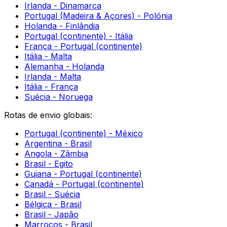
Logística Sustentável | Embalamento Ecológico
Enviar Instrumentos Musicais por Transportadora
Viver na Irlanda: Prepare-se para Imigrar!
Envios em Israel
Postage to Romania
Postage to Kenya
Shipping to Tijuana
Shipping to Christchurch
Shipping to Washington
Rotas de envio europeias:
Irlanda - Dinamarca
Portugal (Madeira & Açores) - Polónia
Holanda - Finlândia
Portugal (continente) - Itália
França - Portugal (continente)
Itália - Malta
Alemanha - Holanda
Irlanda - Malta
Itália - França
Suécia - Noruega