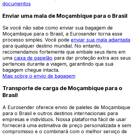
Enviar uma encomenda de Moçambique para o Brasil
nunca foi tão fácil. Na Eurosender, nosso objetivo é
fornecer acesso fácil às
transportadoras
mais confiáveis
através da nossa plataforma digital. Pode receber um
preço imediato para envio de uma encomenda de
Moçambique para o Brasil, e obterá a transportadora
certa para suas necessidades de envio. Através da
Eurosender, também recebe
instruções de embalagem
especializadas e aconselhamento de especialistas para
orientá-lo durante o processo.
Mais sobre o envio de pacotes
Mais sobre o envio de
documentos
Enviar uma mala de Moçambique para o Brasil
Se você não sabe como enviar sua bagagem de
Moçambique para o Brasil, a Eurosender torna esse
processo simples. Você pode
enviar sua mala adiantada
para qualquer destino mundial. No entanto,
recomendamos fortemente que embale seus itens em
uma
caixa de papelão
para dar proteção extra aos seus